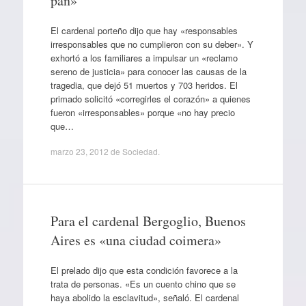
pan»
El cardenal porteño dijo que hay «responsables
irresponsables que no cumplieron con su deber». Y
exhortó a los familiares a impulsar un «reclamo
sereno de justicia» para conocer las causas de la
tragedia, que dejó 51 muertos y 703 heridos. El
primado solicitó «corregirles el corazón» a quienes
fueron «irresponsables» porque «no hay precio
que…
marzo 23, 2012
de
Sociedad
.
Para el cardenal Bergoglio, Buenos
Aires es «una ciudad coimera»
El prelado dijo que esta condición favorece a la
trata de personas. «Es un cuento chino que se
haya abolido la esclavitud», señaló. El cardenal