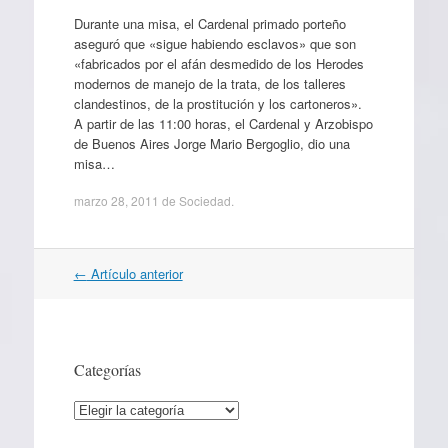
Durante una misa, el Cardenal primado porteño
aseguró que «sigue habiendo esclavos» que son
«fabricados por el afán desmedido de los Herodes
modernos de manejo de la trata, de los talleres
clandestinos, de la prostitución y los cartoneros».
A partir de las 11:00 horas, el Cardenal y Arzobispo
de Buenos Aires Jorge Mario Bergoglio, dio una
misa…
marzo 28, 2011
de
Sociedad
.
Navegación
←
Artículo anterior
por
artículos
Categorías
Categorías