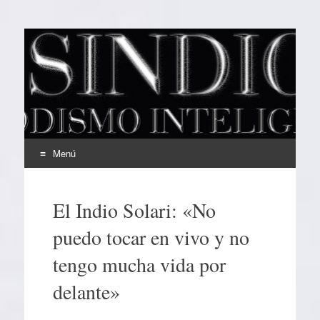
EL SINDICAL
Periodismo Inteligente
Menú
Ir
al
El Indio Solari: «No
contenido
puedo tocar en vivo y no
tengo mucha vida por
delante»