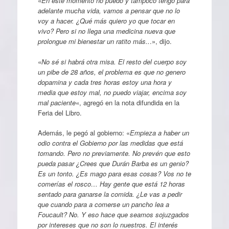
«
En este momento no puedo y tampoco tengo para
adelante mucha vida, vamos a pensar que no lo
voy a hacer. ¿Qué más quiero yo que tocar en
vivo? Pero si no llega una medicina nueva que
prolongue mi bienestar un ratito más..
.», dijo.
«
No sé si habrá otra misa. El resto del cuerpo soy
un pibe de 28 años, el problema es que no genero
dopamina y cada tres horas estoy una hora y
media que estoy mal, no puedo viajar, encima soy
mal paciente
«, agregó en la nota difundida en la
Feria del Libro.
Además, le pegó al gobierno: «
Empieza a haber un
odio contra el Gobierno por las medidas que está
tomando. Pero no previamente. No prevén que esto
pueda pasar ¿Crees que Durán Barba es un genio?
Es un tonto. ¿Es mago para esas cosas? Vos no te
comerías el rosco… Hay gente que está 12 horas
sentado para ganarse la comida. ¿Le vas a pedir
que cuando para a comerse un pancho lea a
Foucault? No. Y eso hace que seamos sojuzgados
por intereses que no son lo nuestros. El interés