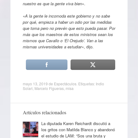
nuestro es que la gente viva bien
«.
«
A la gente le incomoda este gobierno y no sabe
por qué, empieza a haber un odio por las medidas
que toma pero no prevén que esto pueda pasar. Por
más que los maestros de estos ministros sean los
mismos que Cavallo o ‘El Orejudo’. Van a las
mismas universidades a estudiar
«, dijo.
mayo 13, 2019
de
Espectáculos
. Etiquetas:
Indio
Solari
,
Marcelo Figueras
,
misa
Artículos relacionados
La diputada Karen Reichardt discutió a
los gritos con Matilda Blanco y abandonó
el estudio de LAM: “Sos una bruta y