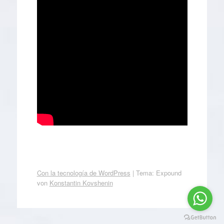
Con la tecnología de WordPress
|
Tema: Expound
von
Konstantin Kovshenin