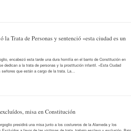
ó la Trata de Personas y sentenció «esta ciudad es un
glio, encabezó esta tarde una dura homilía en el barrio de Constitución en
e dedican a la trata de personas y la prostitución infantil. «Esta Ciudad
 señores que están a cargo de la trata. La…
i excluídos, misa en Constitución
rgoglio presidirá una misa junto a los costureros de la Alameda y los
Excluídos a favor de las victimas de trata, trabajo esclavo y exclusión. Baj