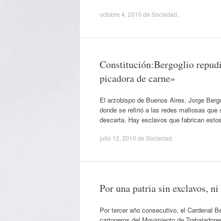
octubre 4, 2010
de
Sociedad
.
Constitución:Bergoglio repudi
picadora de carne»
El arzobispo de Buenos Aires, Jorge Bergo
donde se refirió a las redes mafiosas que s
descarta. Hay esclavos que fabrican estos
julio 12, 2010
de
Sociedad
.
Por una patria sin exclavos, n
Por tercer año consecutivo, el Cardenal Be
cartoneros del Movimiento de Trabajadores 