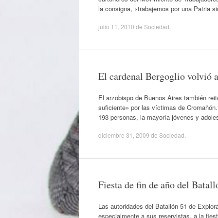
la consigna, «trabajemos por una Patria s
julio 11, 2010
de
Sociedad
.
El cardenal Bergoglio volvió 
El arzobispo de Buenos Aires también reit
suficiente» por las víctimas de Cromañón
193 personas, la mayoría jóvenes y adoles
diciembre 31, 2009
de
Sociedad
.
Fiesta de fin de año del Batal
Las autoridades del Batallón 51 de Explo
especialmente a sus reservistas, a la fies