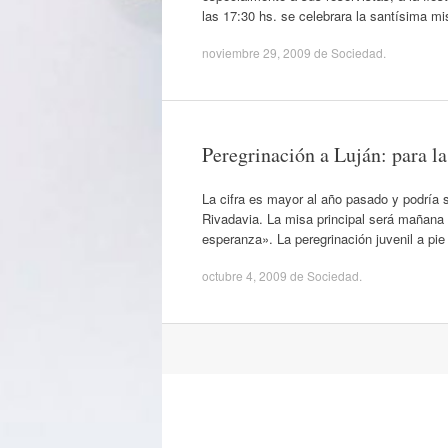
las 17:30 hs. se celebrara la santísima m
noviembre 29, 2009
de
Sociedad
.
Peregrinación a Luján: para l
La cifra es mayor al año pasado y podría 
Rivadavia. La misa principal será mañana 
esperanza». La peregrinación juvenil a pi
octubre 4, 2009
de
Sociedad
.
Navegación
por
artículos