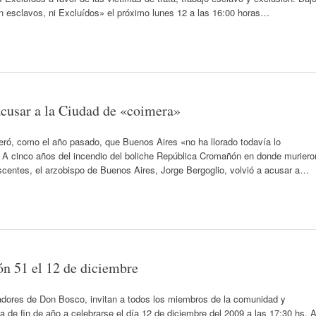
in esclavos, ni Excluídos» el próximo lunes 12 a las 16:00 horas…
acusar a la Ciudad de «coimera»
eró, como el año pasado, que Buenos Aires «no ha llorado todavía lo
. A cinco años del incendio del boliche República Cromañón en donde muriero
centes, el arzobispo de Buenos Aires, Jorge Bergoglio, volvió a acusar a…
lón 51 el 12 de diciembre
radores de Don Bosco, invitan a todos los miembros de la comunidad y
ta de fin de año a celebrarse el día 12 de diciembre del 2009 a las 17:30 hs. 