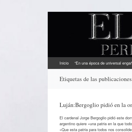
EL SINDICAL
Periodismo Inteligente
Ir
Inicio
“En una época de universal engaño
al
contenido
Etiquetas de las publicacione
Luján:Bergoglio pidió en la om
El cardenal Jorge Bergoglio pidió este dom
argentino quiere «una patria en la que to
«Que esta patria para todos nos consolid