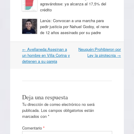
agravándose: ya alcanza al 17,5% del
crédito
Lanús: Convocan a una marcha para
pedir justicia por Nahuel Godoy, el nene
de 12 años asesinado por su padre
Navegación
←
Avellaneda:Asesinan a
Neuquén:Prohibieron por
por
un hombre en Villa Corina y
Ley la pirotecnia
→
artículos
detienen a su pareja
Deja una respuesta
Tu dirección de correo electrónico no será
publicada.
Los campos obligatorios están
marcados con
*
Comentario
*