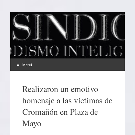
EL SINDICAL
Periodismo Inteligente
Menú
Ir
al
Realizaron un emotivo
contenido
homenaje a las víctimas de
Cromañón en Plaza de
Mayo