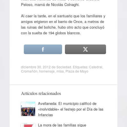
Peloso, mamá de Nicolás Colnaghi.
Al caer la tarde, en el santuario que los familiares y
amigos erigieron en el barrio de Once, a metros de
las ruinas del boliche, hubo otro acto que concluyó
con la suelta de 194 globos blancos.
diciembre 30, 2012
de
Sociedad
. Etiquetas:
Catedral
,
Cromañón
,
homenaje
,
misa
,
Plaza de Mayo
Artículos relacionados
Avellaneda: El municipio calificó de
«inolvidable» el festejo por el Día de las
Infancias
La mora de las familias sigue