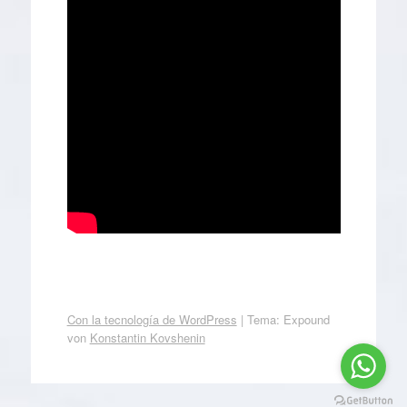
Con la tecnología de WordPress
|
Tema: Expound
von
Konstantin Kovshenin