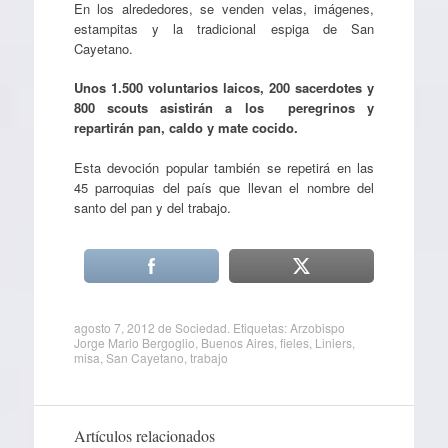
En los alrededores, se venden velas, imágenes,
estampitas y la tradicional espiga de San
Cayetano.
Unos 1.500 voluntarios laicos, 200 sacerdotes y
800 scouts asistirán a los peregrinos y
repartirán pan, caldo y mate cocido.
Esta devoción popular también se repetirá en las
45 parroquias del país que llevan el nombre del
santo del pan y del trabajo.
agosto 7, 2012
de
Sociedad
. Etiquetas:
Arzobispo
Jorge Mario Bergoglio
,
Buenos Aires
,
fieles
,
Liniers
,
misa
,
San Cayetano
,
trabajo
Artículos relacionados