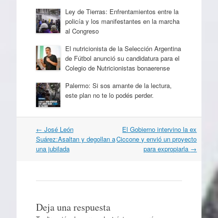
Ley de Tierras: Enfrentamientos entre la
policía y los manifestantes en la marcha
al Congreso
El nutricionista de la Selección Argentina
de Fútbol anunció su candidatura para el
Colegio de Nutricionistas bonaerense
Palermo: Si sos amante de la lectura,
este plan no te lo podés perder.
Navegación
←
José León
El Gobierno intervino la ex
por
Suárez:Asaltan y degollan a
Ciccone y envió un proyecto
artículos
una jubilada
para expropiarla
→
Deja una respuesta