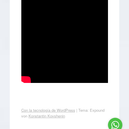
Con la tecnología de WordPress
|
Tema: Expound
von
Konstantin Kovshenin