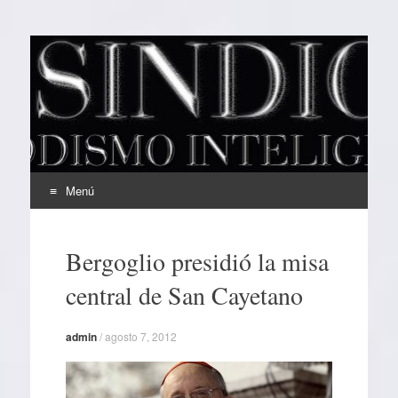
EL SINDICAL
Periodismo Inteligente
Menú
Ir
al
Bergoglio presidió la misa
contenido
central de San Cayetano
admin
/
agosto 7, 2012