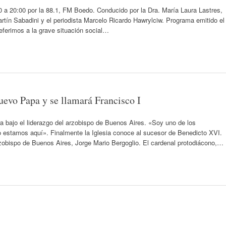
00 a 20:00 por la 88.1, FM Boedo. Conducido por la Dra. María Laura Lastres,
artín Sabadini y el periodista Marcelo Ricardo Hawrylciw. Programa emitido el
eferimos a la grave situación social…
nuevo Papa y se llamará Francisco I
a bajo el liderazgo del arzobispo de Buenos Aires. «Soy uno de los
o estamos aquí». Finalmente la Iglesia conoce al sucesor de Benedicto XVI.
zobispo de Buenos Aires, Jorge Mario Bergoglio. El cardenal protodiácono,…