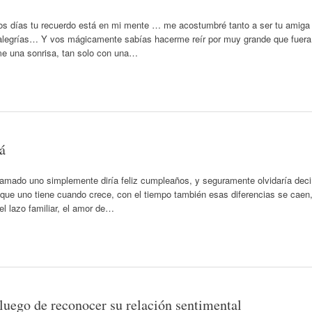
os días tu recuerdo está en mi mente … me acostumbré tanto a ser tu amiga
y alegrías… Y vos mágicamente sabías hacerme reír por muy grande que fuera
me una sonrisa, tan solo con una…
á
llamado uno simplemente diría feliz cumpleaños, y seguramente olvidaría deci
s que uno tiene cuando crece, con el tiempo también esas diferencias se caen
el lazo familiar, el amor de…
luego de reconocer su relación sentimental