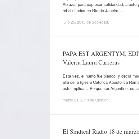
Abrazar para expresar solidaridad, afecto
rehabilitados en Río de Janeiro.…
julio 25, 2013
de
Sociedad
.
PAPA EST ARGENTYM, EDIT
Valeria Laura Carreras
Esta vez, el humo fue blanco, y decìa m
allá de la Iglesia Católica Apostólica Ro
esto implica… Porque ser Argentino, es se
marzo 21, 2013
de
Opinión
.
El Sindical Radio 18 de marz