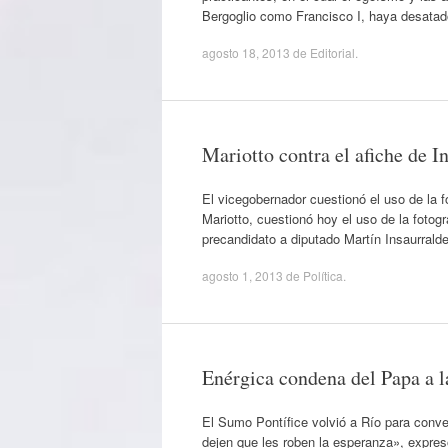
Bergoglio como Francisco I, haya desatado
agosto 18, 2013
de
Editorial
.
Mariotto contra el afiche de 
El vicegobernador cuestionó el uso de la 
Mariotto, cuestionó hoy el uso de la fotog
precandidato a diputado Martín Insaurrald
agosto 1, 2013
de
Política
.
Enérgica condena del Papa a l
El Sumo Pontífice volvió a Río para conve
dejen que les roben la esperanza», expre