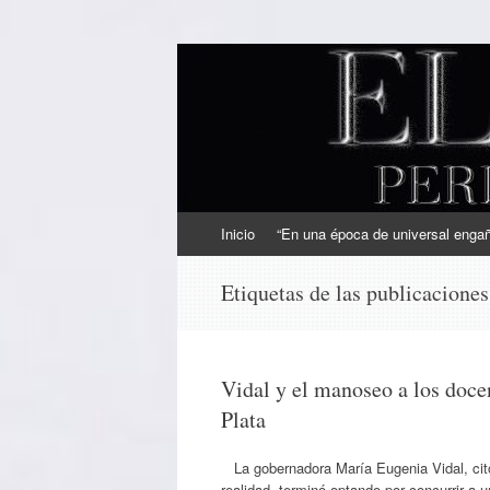
EL SINDICAL
Periodismo Inteligente
Ir
Inicio
“En una época de universal engaño
al
contenido
Etiquetas de las publicacione
Vidal y el manoseo a los doce
Plata
La gobernadora María Eugenia Vidal, citó 
realidad, terminó optando por concurrir a 