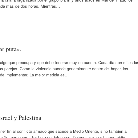
enda más de dos horas. Mientras…
ar puta».
 algo que preocupa y que debe tenerse muy en cuenta. Cada día son miles la
s parejas. Como la violencia sucede generalmente dentro del hogar, los
s de implementar. La mejor medida es…
srael y Palestina
ner fin al conflicto armado que sacude a Medio Oriente, sino también a
ia. «No más guerra. Es hora de detenerse. Deténganse, por favor», pidió.