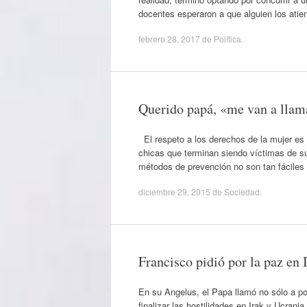
docentes esperaron a que alguien los ati
febrero 28, 2017
de
Política
.
Querido papá, «me van a llam
El respeto a los derechos de la mujer es
chicas que terminan siendo víctimas de su
métodos de prevención no son tan fácile
diciembre 29, 2015
de
Sociedad
.
Francisco pidió por la paz en I
En su Angelus, el Papa llamó no sólo a po
finalizar las hostilidades en Irak y Ucran