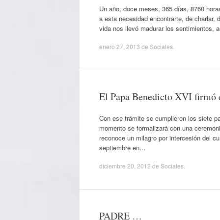
Un año, doce meses, 365 días, 8760 horas
a esta necesidad encontrarte, de charlar, 
vida nos llevó madurar los sentimientos,
enero 27, 2013
de
Sociales
.
El Papa Benedicto XVI firmó e
Con ese trámite se cumplieron los siete p
momento se formalizará con una ceremonia
reconoce un milagro por intercesión del 
septiembre en…
diciembre 20, 2012
de
Sociales
.
PADRE …