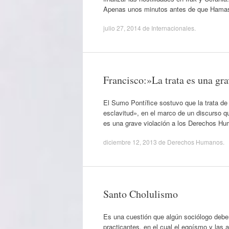
Apenas unos minutos antes de que Hamas 
julio 27, 2014
de
Internacionales
.
Francisco:»La trata es una gr
El Sumo Pontífice sostuvo que la trata de
esclavitud», en el marco de un discurso 
es una grave violación a los Derechos Hu
diciembre 12, 2013
de
Derechos Humanos
.
Santo Cholulismo
Es una cuestión que algún sociólogo deber
practicantes, en el cual el egoísmo y las 