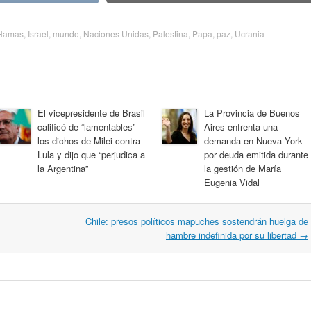
Hamas
,
Israel
,
mundo
,
Naciones Unidas
,
Palestina
,
Papa
,
paz
,
Ucrania
El vicepresidente de Brasil
La Provincia de Buenos
calificó de “lamentables”
Aires enfrenta una
los dichos de Milei contra
demanda en Nueva York
Lula y dijo que “perjudica a
por deuda emitida durante
la Argentina”
la gestión de María
Eugenia Vidal
Chile: presos políticos mapuches sostendrán huelga de
hambre indefinida por su libertad
→