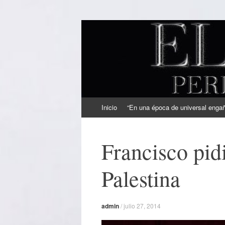
EL SINDICAL
Periodismo Inteligente
Ir
Inicio
“En una época de universal engaño
al
contenido
Francisco pidi
Palestina
admin
/
julio 27, 2014