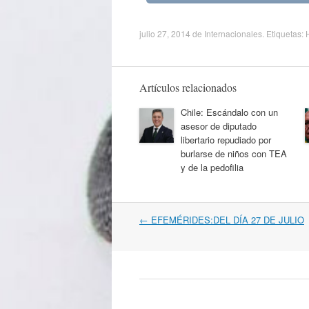
julio 27, 2014
de
Internacionales
. Etiquetas:
Artículos relacionados
Chile: Escándalo con un
asesor de diputado
libertario repudiado por
burlarse de niños con TEA
y de la pedofilia
Navegación
←
EFEMÉRIDES:DEL DÍA 27 DE JULIO
por
artículos