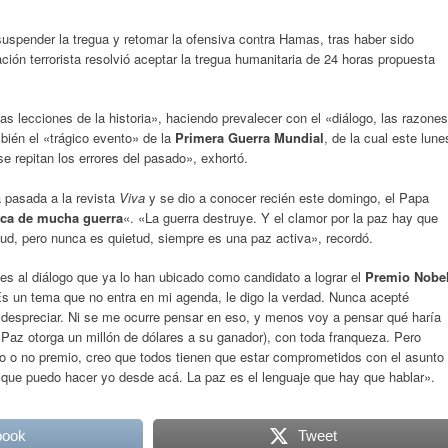
suspender la tregua y retomar la ofensiva contra Hamas, tras haber sido
ción terrorista resolvió aceptar la tregua humanitaria de 24 horas propuesta
s lecciones de la historia», haciendo prevalecer con el «diálogo, las razones
bién el «trágico evento» de la
Primera Guerra Mundial
, de la cual este lune
e repitan los errores del pasado», exhortó.
 pasada a la revista
Viva
y se dio a conocer recién este domingo, el Papa
ca de mucha guerra
«. «La guerra destruye. Y el clamor por la paz hay que
etud, pero nunca es quietud, siempre es una paz activa», recordó.
nes al diálogo que ya lo han ubicado como candidato a lograr el
Premio Nobe
«Es un tema que no entra en mi agenda, le digo la verdad. Nunca acepté
 despreciar. Ni se me ocurre pensar en eso, y menos voy a pensar qué haría
 Paz otorga un millón de dólares a su ganador), con toda franqueza. Pero
o o no premio, creo que todos tienen que estar comprometidos con el asunto
o que puedo hacer yo desde acá. La paz es el lenguaje que hay que hablar».
book
Tweet