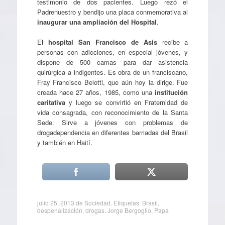
testimonio de dos pacientes. Luego rezó el
Padrenuestro y bendijo una placa conmemorativa al
inaugurar una ampliación del Hospital
.
E
l hospital San Francisco de Asís
recibe a
personas con adicciones, en especial jóvenes, y
dispone de 500 camas para dar asistencia
quirúrgica a indigentes. Es obra de un franciscano,
Fray Francisco Belotti, que aún hoy la dirige. Fue
creada hace 27 años, 1985, como una
institución
caritativa
y luego se convirtió en Fraternidad de
vida consagrada, con reconocimiento de la Santa
Sede. Sirve a jóvenes con problemas de
drogadependencia en diferentes barriadas del Brasil
y también en Haití.
julio 25, 2013
de
Sociedad
. Etiquetas:
Brasil
,
despenalización
,
drogas
,
Jorge Bergoglio
,
Papa