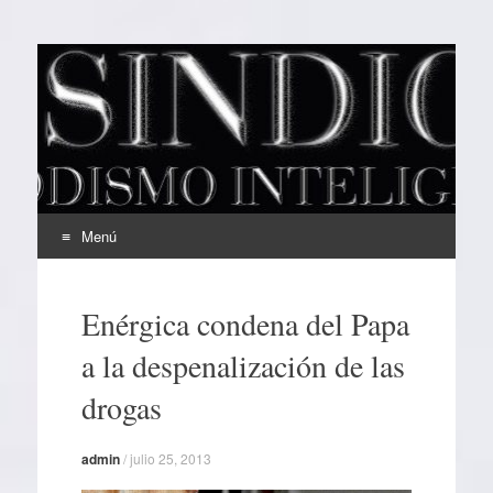
EL SINDICAL
Periodismo Inteligente
Menú
Ir
al
Enérgica condena del Papa
contenido
a la despenalización de las
drogas
admin
/
julio 25, 2013