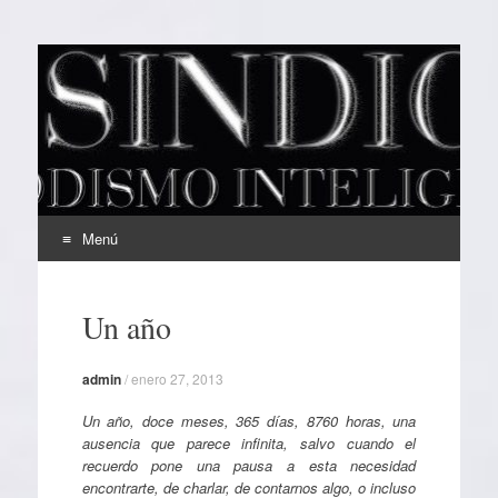
EL SINDICAL
Periodismo Inteligente
Menú
Ir
al
Un año
contenido
admin
/
enero 27, 2013
Un año, doce meses, 365 días, 8760 horas, una
ausencia que parece infinita, salvo cuando el
recuerdo pone una pausa a esta necesidad
encontrarte, de charlar, de contarnos algo, o incluso