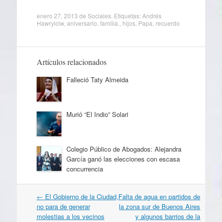
enero 27, 2013
de
Sociales
. Etiquetas:
Andrés
Hawrylciw
,
aniversario
,
familia.
,
hijos
,
Papa
,
recuerdo
Artículos relacionados
Falleció Taty Almeida
Murió “El Indio” Solari
Colegio Público de Abogados: Alejandra
García ganó las elecciones con escasa
concurrencia
Navegación
←
El Gobierno de la Ciudad,
Falta de agua en partidos de
por
no para de generar
la zona sur de Buenos Aires
artículos
molestias a los vecinos
y algunos barrios de la