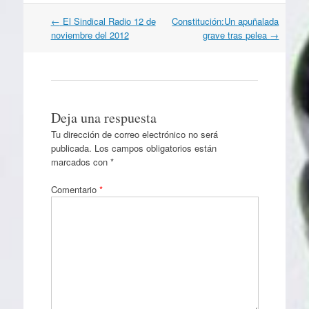
Navegación
←
El Sindical Radio 12 de
Constitución:Un apuñalada
por
noviembre del 2012
grave tras pelea
→
artículos
Deja una respuesta
Tu dirección de correo electrónico no será
publicada.
Los campos obligatorios están
marcados con
*
Comentario
*