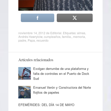
noviembre 14, 2012
de
Editorial
. Etiquetas:
almas
,
Andrés Hawrylciw
,
cumpleaños
,
familia.
,
memoria
,
padre
,
Papa
,
recuerdo
Artículos relacionados
Exolgan derrumbe de una plataforma y
falta de controles en el Puerto de Dock
Sud
Emanuel Verón y Constructora del Norte
flojitos de papeles
EFEMÉRIDES: DEL DÍA 14 DE MAYO