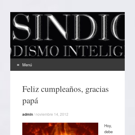
EL SINDICAL
Periodismo Inteligente
Menú
Ir
al
Feliz cumpleaños, gracias
contenido
papá
admin
/
noviembre 14, 2012
Hoy,
debe