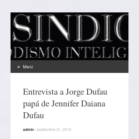
EL SINDICAL
Periodismo Inteligente
Menú
Ir
al
Entrevista a Jorge Dufau
contenido
papá de Jennifer Daiana
Dufau
admin
/
septiembre 21, 2010