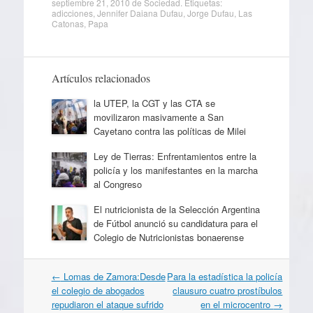
septiembre 21, 2010
de
Sociedad
. Etiquetas:
adicciones
,
Jennifer Daiana Dufau
,
Jorge Dufau
,
Las
Catonas
,
Papa
Artículos relacionados
la UTEP, la CGT y las CTA se
movilizaron masivamente a San
Cayetano contra las políticas de Milei
Ley de Tierras: Enfrentamientos entre la
policía y los manifestantes en la marcha
al Congreso
El nutricionista de la Selección Argentina
de Fútbol anunció su candidatura para el
Colegio de Nutricionistas bonaerense
Navegación
←
Lomas de Zamora:Desde
Para la estadística la policía
por
el colegio de abogados
clausuro cuatro prostíbulos
artículos
repudiaron el ataque sufrido
en el microcentro
→