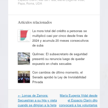
Papa
,
Roma
,
UDA
Artículos relacionados
La mora total del crédito a personas se
multiplicó casi por cinco desde fines de
2024 y acumula 20 meses consecutivos
de suba
Quilmes: El subsecretario de seguridad
presentó su renuncia luego de quedar
expuesto en chats sexuales
Con cambios de último momento, el
Senado aprobó la Ley de Inviolabilidad
Privada
Navegación
←
Lomas de Zamora:
María Eugenia Vidal desde
por
Secuestran a su hija y nieta
el Espacio Clarín dijo
artículos
cuando se dirigían a la feria
convocará a los voluntarios