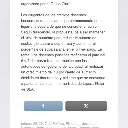
organizada por el Grupo Clarín.
Los dirigentes de los gremios docentes
bonaerenses anunciaron que permanecerán en el
lugar a la espera de que se concrete la reunión.
Según trascendió, la propuesta iba a ser mantener
el 18% de aumento pero reducir el número de
coutas (de cuatro a dos o tres) y aumentar el
porcentaje de suba salarial en el primer pago. En
tanto, Los docentes porteños ratificaron el paro del
6 y 7 de marzo tras una reunión con las
autoridades del gobierno de la ciudad, al rechazar
un ofrecimiento del 18 por ciento de aumento
dividido en dos tramos y pidieron que se convoque
a paritaria nacional, informó Eduardo López, titular
de UDA.
febrero 28, 2017
de
Política
. Etiquetas:
docentes
,
Espacio Clarín
,
Mar del Plata
,
María Eugenia Vidal
,