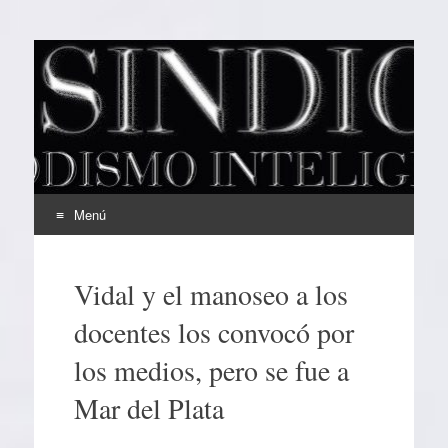
EL SINDICAL
Periodismo Inteligente
Menú
Ir
al
Vidal y el manoseo a los
contenido
docentes los convocó por
los medios, pero se fue a
Mar del Plata