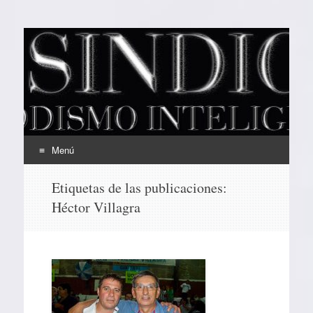
EL SINDICAL
Periodismo Inteligente
Menú
Ir
Etiquetas de las publicaciones:
al
Héctor Villagra
contenido