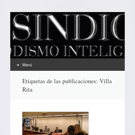
EL SINDICAL
Periodismo Inteligente
Menú
Ir
Etiquetas de las publicaciones:
Villa
al
Rita
contenido