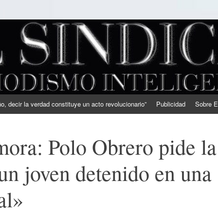
, decir la verdad constituye un acto revolucionario”
Publicidad
Sobre E
ora: Polo Obrero pide la
 un joven detenido en una
al»