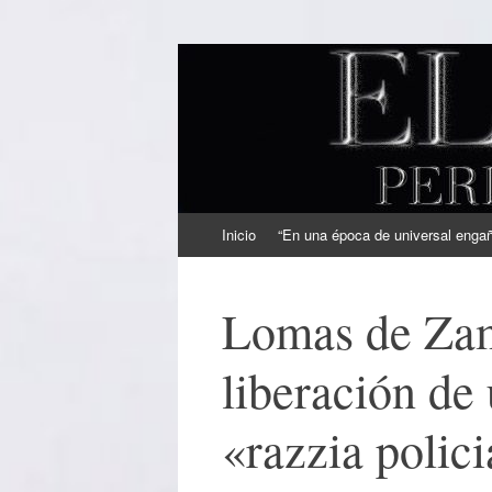
EL SINDICAL
Periodismo Inteligente
Ir
Inicio
“En una época de universal engaño
al
contenido
Lomas de Zam
liberación de
«razzia polici