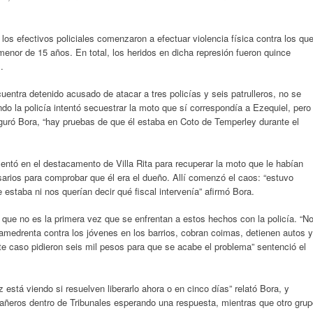
 los efectivos policiales comenzaron a efectuar violencia física contra los qu
 menor de 15 años. En total, los heridos en dicha represión fueron quince
.
entra detenido acusado de atacar a tres policías y seis patrulleros, no se
do la policía intentó secuestrar la moto que sí correspondía a Ezequiel, pero
uró Bora, “hay pruebas de que él estaba en Coto de Temperley durante el
entó en el destacamento de Villa Rita para recuperar la moto que le habían
arios para comprobar que él era el dueño. Allí comenzó el caos: “estuvo
estaba ni nos querían decir qué fiscal intervenía” afirmó Bora.
 que no es la primera vez que se enfrentan a estos hechos con la policía. “N
a amedrenta contra los jóvenes en los barrios, cobran coimas, detienen autos y
ste caso pidieron seis mil pesos para que se acabe el problema” sentenció el
 está viendo si resuelven liberarlo ahora o en cinco días” relató Bora, y
ñeros dentro de Tribunales esperando una respuesta, mientras que otro grup