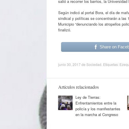
salió a recorrer los barrios, la Universid
Según indicó al portal Bora, el día de ma
sindical y políticas se concentrarán a la
Municipio “denunciando los atropellos poli
finalizó.
Share on Face
junio 30, 2017
de
Sociedad
. Etiquetas:
Ezequ
Artículos relacionados
Ley de Tierras:
Enfrentamientos entre la
policía y los manifestantes
en la marcha al Congreso