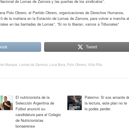
ad Nacional de Lomas de Zamora y las puertas de los sindicatos”.
ñana Polo Obrero, el Partido Obrero, organizaciones de Derechos Humanos,
s 10 de la mañana en la Estación de Lomas de Zamora, para volver a marcha a
ciales en las barriadas de Lomas”. “Si no lo liberan, vamos a Tribunales”
book
Tweet
iel Marque
,
Lomas de Zamora
,
Luca Bora
,
Polo Obrero
,
Villa Rita
El nutricionista de la
Palermo: Si sos amante d
Selección Argentina de
la lectura, este plan no te
Fútbol anunció su
lo podés perder.
candidatura para el Colegio
de Nutricionistas
bonaerense