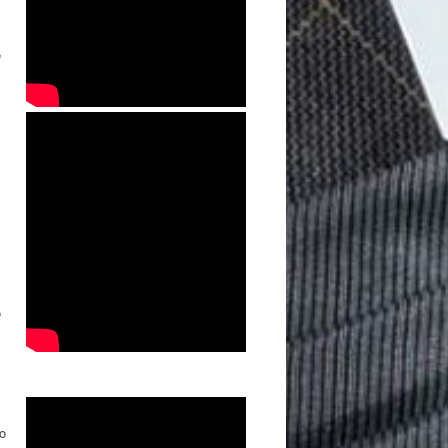
e
o
o