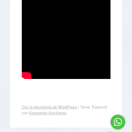
Con la tecnología de WordPress
|
Tema: Expound
von
Konstantin Kovshenin