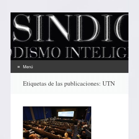
EL SINDICAL
Periodismo Inteligente
Menú
Ir
Etiquetas de las publicaciones:
UTN
al
contenido