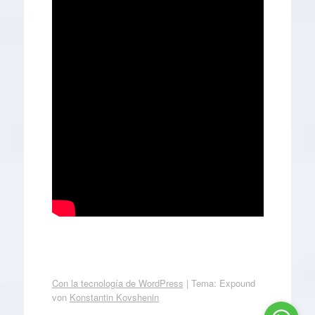
Con la tecnología de WordPress
|
Tema: Expound
von
Konstantin Kovshenin