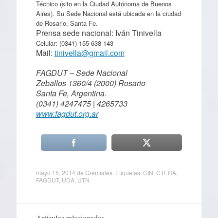
Técnico (sito en la Ciudad Autónoma de Buenos
Aires). Su Sede Nacional está ubicada en la ciudad
de Rosario, Santa Fe.
Prensa sede nacional: Iván Tinivella
Celular: (0341) 155 638 143
Mail:
tinivella@gmail.com
FAGDUT – Sede Nacional
Zeballos 1360/4 (2000) Rosario
Santa Fe, Argentina.
(0341) 4247475 | 4265733
www.fagdut.org.ar
mayo 15, 2014
de
Gremiales
. Etiquetas:
CIN
,
CTERA
,
FAGDUT
,
UDA
,
UTN
Artículos relacionados