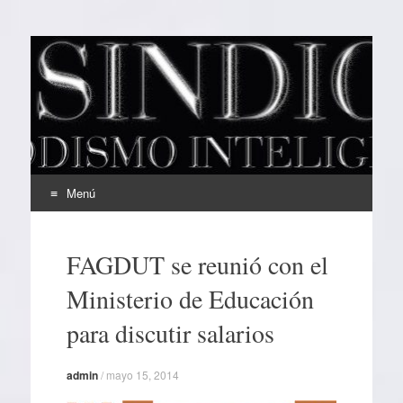
EL SINDICAL
Periodismo Inteligente
Menú
Ir
al
FAGDUT se reunió con el
contenido
Ministerio de Educación
para discutir salarios
admin
/
mayo 15, 2014