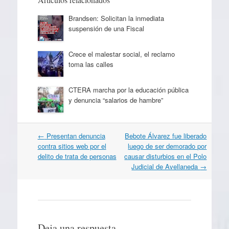
Brandsen: Solicitan la inmediata
suspensión de una Fiscal
Crece el malestar social, el reclamo
toma las calles
CTERA marcha por la educación pública
y denuncia “salarios de hambre”
Navegación
←
Presentan denuncia
Bebote Álvarez fue liberado
por
contra sitios web por el
luego de ser demorado por
artículos
delito de trata de personas
causar disturbios en el Polo
Judicial de Avellaneda
→
Deja una respuesta