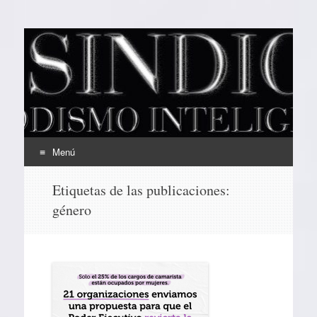
EL SINDICAL
Periodismo Inteligente
Menú
Ir
Etiquetas de las publicaciones:
al
género
contenido