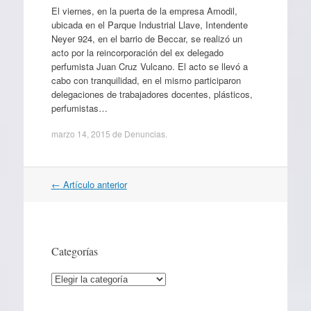
El viernes, en la puerta de la empresa Amodil,
ubicada en el Parque Industrial Llave, Intendente
Neyer 924, en el barrio de Beccar, se realizó un
acto por la reincorporación del ex delegado
perfumista Juan Cruz Vulcano. El acto se llevó a
cabo con tranquilidad, en el mismo participaron
delegaciones de trabajadores docentes, plásticos,
perfumistas…
marzo 14, 2015
de
Denuncias
.
Navegación
←
Artículo anterior
por
artículos
Categorías
Categorías