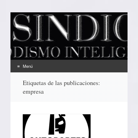
EL SINDICAL
Periodismo Inteligente
Menú
Ir
Etiquetas de las publicaciones:
al
empresa
contenido