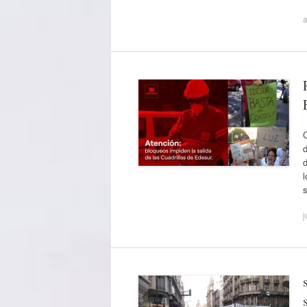
a
d
s
j