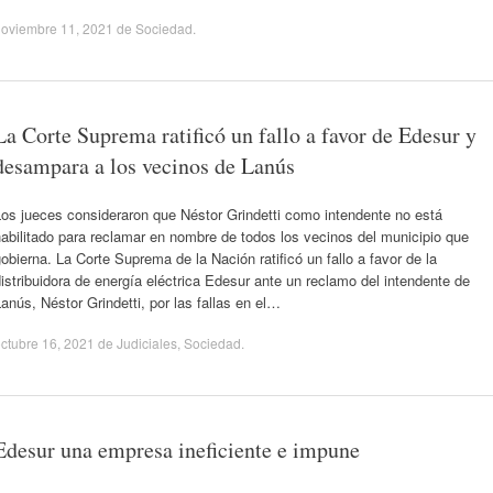
noviembre 11, 2021
de
Sociedad
.
La Corte Suprema ratificó un fallo a favor de Edesur y
desampara a los vecinos de Lanús
os jueces consideraron que Néstor Grindetti como intendente no está
abilitado para reclamar en nombre de todos los vecinos del municipio que
obierna. La Corte Suprema de la Nación ratificó un fallo a favor de la
istribuidora de energía eléctrica Edesur ante un reclamo del intendente de
anús, Néstor Grindetti, por las fallas en el…
ctubre 16, 2021
de
Judiciales
,
Sociedad
.
Edesur una empresa ineficiente e impune