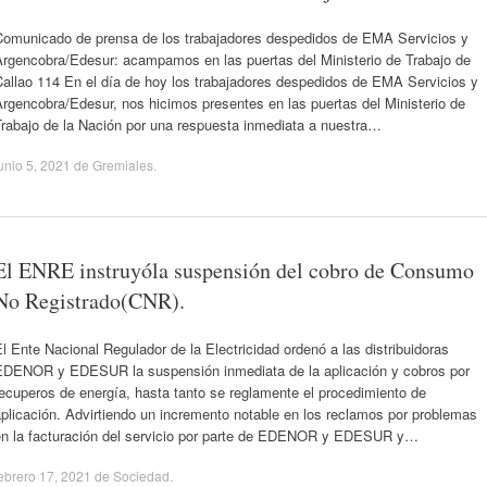
Comunicado de prensa de los trabajadores despedidos de EMA Servicios y
Argencobra/Edesur: acampamos en las puertas del Ministerio de Trabajo de
Callao 114 En el día de hoy los trabajadores despedidos de EMA Servicios y
rgencobra/Edesur, nos hicimos presentes en las puertas del Ministerio de
Trabajo de la Nación por una respuesta inmediata a nuestra…
unio 5, 2021
de
Gremiales
.
El ENRE instruyóla suspensión del cobro de Consumo
No Registrado(CNR).
l Ente Nacional Regulador de la Electricidad ordenó a las distribuidoras
EDENOR y EDESUR la suspensión inmediata de la aplicación y cobros por
ecuperos de energía, hasta tanto se reglamente el procedimiento de
plicación. Advirtiendo un incremento notable en los reclamos por problemas
en la facturación del servicio por parte de EDENOR y EDESUR y…
ebrero 17, 2021
de
Sociedad
.