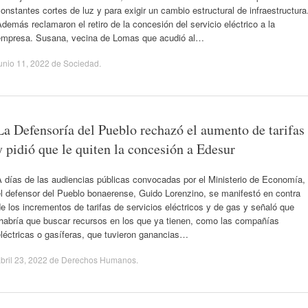
onstantes cortes de luz y para exigir un cambio estructural de infraestructura
demás reclamaron el retiro de la concesión del servicio eléctrico a la
empresa. Susana, vecina de Lomas que acudió al…
unio 11, 2022
de
Sociedad
.
La Defensoría del Pueblo rechazó el aumento de tarifas
y pidió que le quiten la concesión a Edesur
 días de las audiencias públicas convocadas por el Ministerio de Economía,
l defensor del Pueblo bonaerense, Guido Lorenzino, se manifestó en contra
e los incrementos de tarifas de servicios eléctricos y de gas y señaló que
“habría que buscar recursos en los que ya tienen, como las compañías
léctricas o gasíferas, que tuvieron ganancias…
bril 23, 2022
de
Derechos Humanos
.