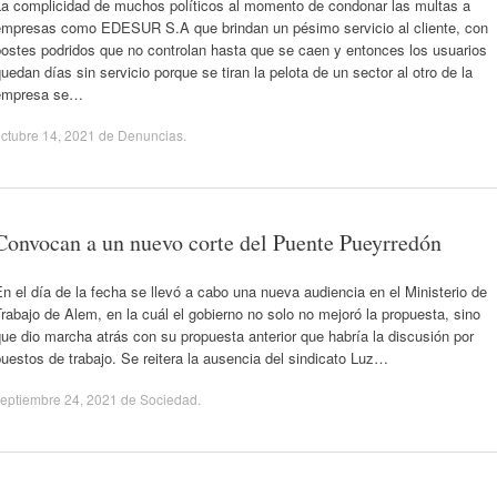
La complicidad de muchos políticos al momento de condonar las multas a
empresas como EDESUR S.A que brindan un pésimo servicio al cliente, con
postes podridos que no controlan hasta que se caen y entonces los usuarios
uedan días sin servicio porque se tiran la pelota de un sector al otro de la
empresa se…
ctubre 14, 2021
de
Denuncias
.
Convocan a un nuevo corte del Puente Pueyrredón
n el día de la fecha se llevó a cabo una nueva audiencia en el Ministerio de
rabajo de Alem, en la cuál el gobierno no solo no mejoró la propuesta, sino
ue dio marcha atrás con su propuesta anterior que habría la discusión por
uestos de trabajo. Se reitera la ausencia del sindicato Luz…
eptiembre 24, 2021
de
Sociedad
.