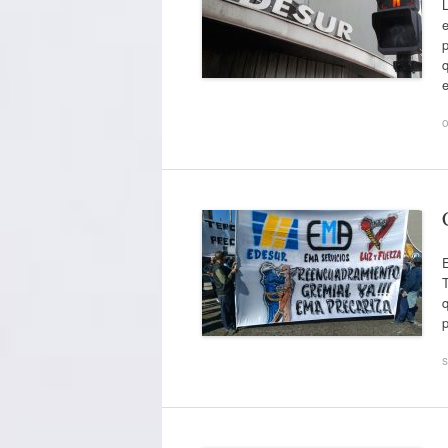
q
o
E
T
q
p
s