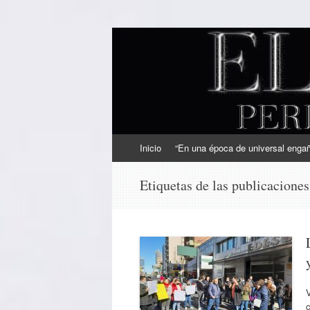
EL SINDICAL
Periodismo Inteligente
Ir
Inicio
“En una época de universal engaño
al
contenido
Etiquetas de las publicacione
c