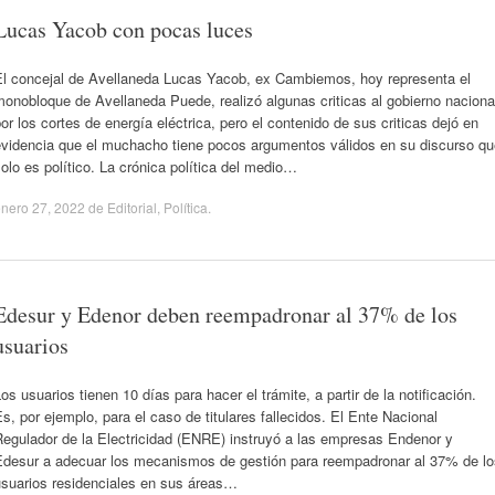
Lucas Yacob con pocas luces
El concejal de Avellaneda Lucas Yacob, ex Cambiemos, hoy representa el
onobloque de Avellaneda Puede, realizó algunas criticas al gobierno naciona
or los cortes de energía eléctrica, pero el contenido de sus criticas dejó en
evidencia que el muchacho tiene pocos argumentos válidos en su discurso qu
olo es político. La crónica política del medio…
nero 27, 2022
de
Editorial
,
Política
.
Edesur y Edenor deben reempadronar al 37% de los
usuarios
os usuarios tienen 10 días para hacer el trámite, a partir de la notificación.
s, por ejemplo, para el caso de titulares fallecidos. El Ente Nacional
Regulador de la Electricidad (ENRE) instruyó a las empresas Endenor y
Edesur a adecuar los mecanismos de gestión para reempadronar al 37% de lo
usuarios residenciales en sus áreas…