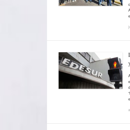
c
A
j
A
e
d
e
a