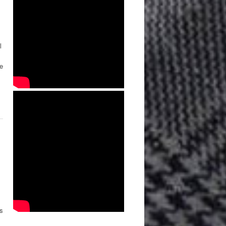
l
e
s