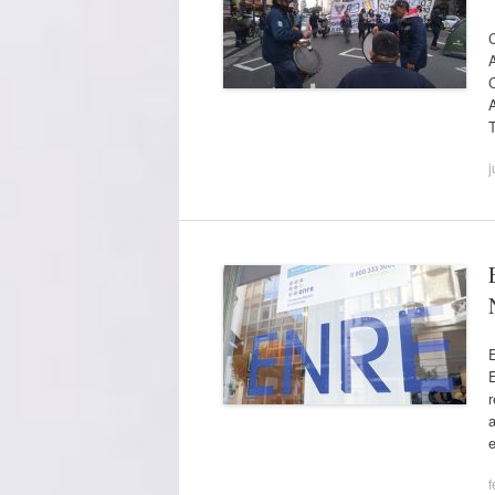
A
j
E
r
a
f