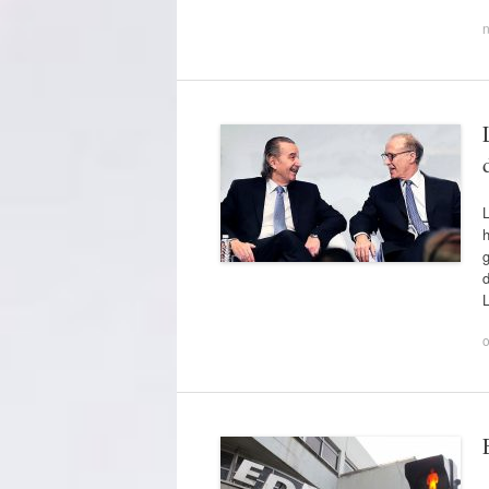
L
h
g
d
L
o