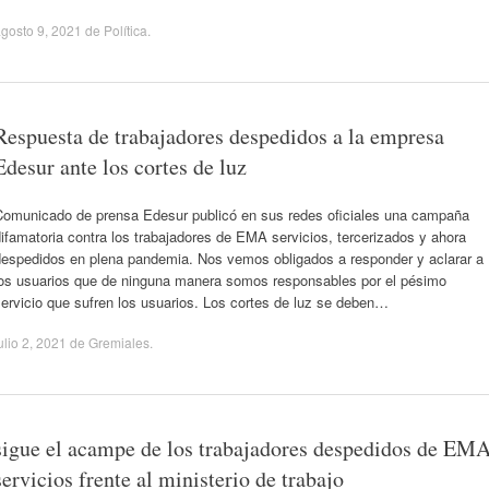
gosto 9, 2021
de
Política
.
Respuesta de trabajadores despedidos a la empresa
Edesur ante los cortes de luz
Comunicado de prensa Edesur publicó en sus redes oficiales una campaña
ifamatoria contra los trabajadores de EMA servicios, tercerizados y ahora
despedidos en plena pandemia. Nos vemos obligados a responder y aclarar a
los usuarios que de ninguna manera somos responsables por el pésimo
ervicio que sufren los usuarios. Los cortes de luz se deben…
ulio 2, 2021
de
Gremiales
.
sigue el acampe de los trabajadores despedidos de EM
servicios frente al ministerio de trabajo