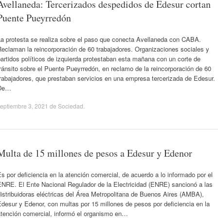
Avellaneda: Tercerizados despedidos de Edesur cortan
Puente Pueyrredón
La protesta se realiza sobre el paso que conecta Avellaneda con CABA.
eclaman la reincorporación de 60 trabajadores. Organizaciones sociales y
artidos políticos de izquierda protestaban esta mañana con un corte de
ránsito sobre el Puente Pueyrredón, en reclamo de la reincorporación de 60
rabajadores, que prestaban servicios en una empresa tercerizada de Edesur.
De…
eptiembre 3, 2021
de
Sociedad
.
Multa de 15 millones de pesos a Edesur y Edenor
s por deficiencia en la atención comercial, de acuerdo a lo informado por el
ENRE. El Ente Nacional Regulador de la Electricidad (ENRE) sancionó a las
istribuidoras eléctricas del Área Metropolitana de Buenos Aires (AMBA),
desur y Edenor, con multas por 15 millones de pesos por deficiencia en la
atención comercial, informó el organismo en…