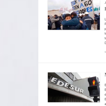
R
p
t
t
s
E
d
E