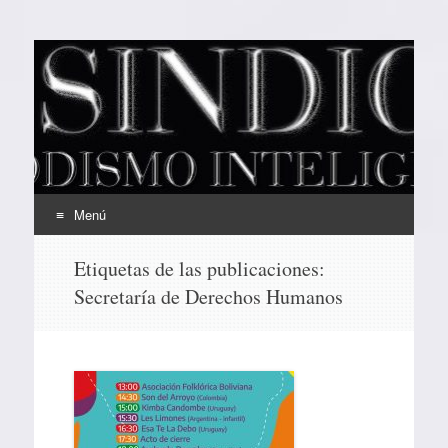
EL SINDICAL
Periodismo Inteligente
Menú
Ir
Etiquetas de las publicaciones:
al
Secretaría de Derechos Humanos
contenido