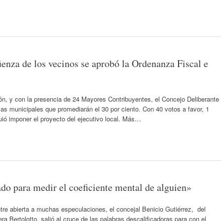
üenza de los vecinos se aprobó la Ordenanza Fiscal e
ión, y con la presencia de 24 Mayores Contribuyentes, el Concejo Deliberante
s municipales que promediarán el 30 por ciento. Con 40 votos a favor, 1
uió imponer el proyecto del ejecutivo local. Más…
ado para medir el coeficiente mental de alguien»
tre abierta a muchas especulaciones, el concejal Benicio Gutiérrez, del
ra Bertolotto, salió al cruce de las palabras descalificadoras para con el