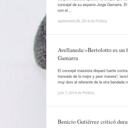
concejal de su espacio Jorge Gamarra. El c
con el…
septiembre 26, 2014
de
Política
.
Avellaneda:»Bertolotto es un 
Gamarra
El concejal massista disparó fuerte contra
transado de la mejor y peor manera”, lanz
muy duro al referente de la otra bandada 
julio 7, 2014
de
Política
.
Benicio Gutiérrez criticó du