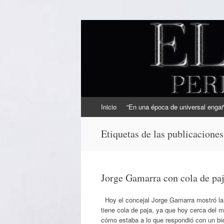
EL SINDICAL
Periodismo Inteligente
Ir
Inicio
“En una época de universal engaño
al
contenido
Etiquetas de las publicacione
Jorge Gamarra con cola de pa
Hoy el concejal Jorge Gamarra mostró la 
tiene cola de paja, ya que hoy cerca del
cómo estaba a lo que respondió con un b