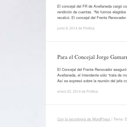
El concejal del FR de Avellaneda cargó co
rendición de cuentas. “No fuimos elegidos p
recalcó. El concejal del Frente Renovador
junio 9, 2014
de
Política
.
Para el Concejal Jorge Gamarr
El Concejal del Frente Renovador asegur
Avellaneda, el Intendente sólo “trata de 
Así se expresó sobre la reunión del jefe 
enero 22, 2014
de
Política
.
Con la tecnología de WordPress
|
Tema: 