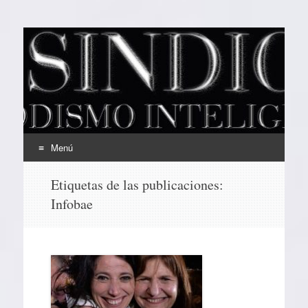
EL SINDICAL
Periodismo Inteligente
Menú
Ir
Etiquetas de las publicaciones:
al
Infobae
contenido