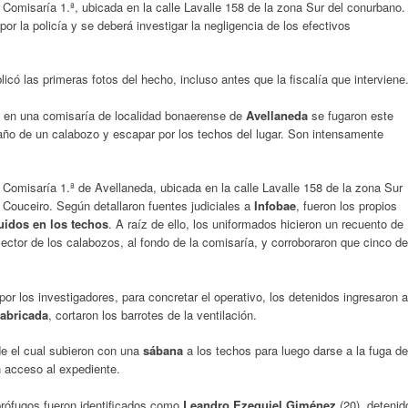
Comisaría 1.ª, ubicada en la calle Lavalle 158 de la zona Sur del conurbano.
 la policía y se deberá investigar la negligencia de los efectivos
licó las primeras fotos del hecho, incluso antes que la fiscalía que interviene
 en una comisaría de localidad bonaerense de
Avellaneda
se fugaron este
baño de un calabozo y escapar por los techos del lugar. Son intensamente
 Comisaría 1.ª de Avellaneda, ubicada en la calle Lavalle 158 de la zona Sur
 Couceiro. Según detallaron fuentes judiciales a
Infobae
, fueron los propios
uidos en los techos
. A raíz de ello, los uniformados hicieron un recuento de
ector de los calabozos, al fondo de la comisaría, y corroboraron que cinco de
or los investigadores, para concretar el operativo, los detenidos ingresaron a
fabricada
, cortaron los barrotes de la ventilación.
de el cual subieron con una
sábana
a los techos para luego darse a la fuga de
n acceso al expediente.
prófugos fueron identificados como
Leandro Ezequiel Giménez
(20), detenid