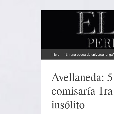
EL SINDICAL
Periodismo Inteligente
Ir
Inicio
“En una época de universal engaño
al
contenido
Avellaneda: 5
comisaría 1ra
insólito