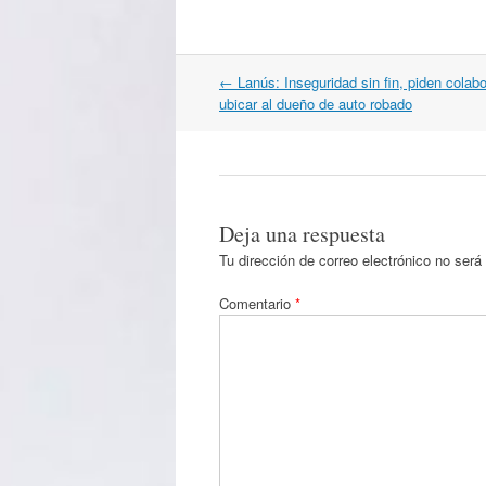
Navegación
←
Lanús: Inseguridad sin fin, piden colab
por
ubicar al dueño de auto robado
artículos
Deja una respuesta
Tu dirección de correo electrónico no será
Comentario
*