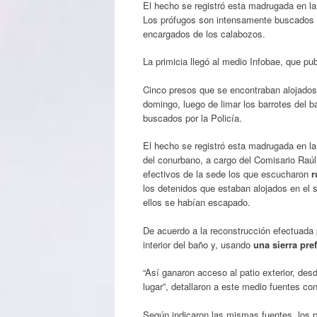
El hecho se registró esta madrugada en la 
Los prófugos son intensamente buscados por
encargados de los calabozos.
La primicia llegó al medio Infobae, que pub
Cinco presos que se encontraban alojados
domingo, luego de limar los barrotes del 
buscados por la Policía.
El hecho se registró esta madrugada en la
del conurbano, a cargo del Comisario Raúl
efectivos de la sede los que escucharon
r
los detenidos que estaban alojados en el s
ellos se habían escapado.
De acuerdo a la reconstrucción efectuada p
interior del baño y, usando
una sierra pre
“Así ganaron acceso al patio exterior, des
lugar”, detallaron a este medio fuentes co
Según indicaron las mismas fuentes, los 