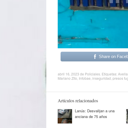
Share on Face
abril 16, 2023
de
Policiales
. Etiquetas:
Avell
Mariano Zito
,
Infobae
,
inseguridad
,
presos fu
Artículos relacionados
Lanús: Desvalijan a una
anciana de 75 años