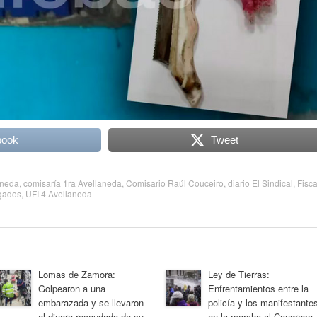
book
Tweet
aneda
,
comisaría 1ra Avellaneda
,
Comisario Raúl Couceiro
,
diario El Sindical
,
Fisca
gados
,
UFI 4 Avellaneda
Lomas de Zamora:
Ley de Tierras:
Golpearon a una
Enfrentamientos entre la
embarazada y se llevaron
policía y los manifestante
el dinero recaudado de su
en la marcha al Congreso