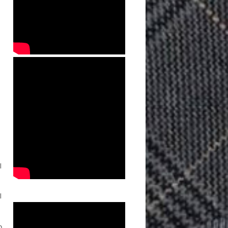
.
l
l
o