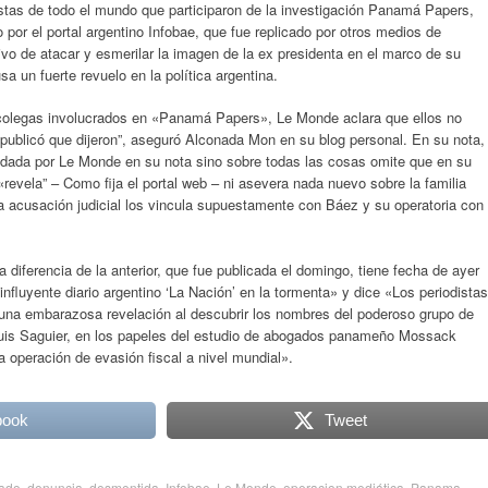
stas de todo el mundo que participaron de la investigación Panamá Papers,
 por el portal argentino Infobae, que fue replicado por otros medios de
ivo de atacar y esmerilar la imagen de la ex presidenta en el marco de su
sa un fuerte revuelo en la política argentina.
 colegas involucrados en «Panamá Papers», Le Monde aclara que ellos no
a publicó que dijeron”, aseguró Alconada Mon en su blog personal. En su nota,
indada por Le Monde en su nota sino sobre todas las cosas omite que en su
revela” – Como fija el portal web – ni asevera nada nuevo sobre la familia
na acusación judicial los vincula supuestamente con Báez y su operatoria con
 diferencia de la anterior, que fue publicada el domingo, tiene fecha de ayer
 influyente diario argentino ‘La Nación’ en la tormenta» y dice «Los periodistas
 una embarazosa revelación al descubrir los nombres del poderoso grupo de
 Luis Saguier, en los papeles del estudio de abogados panameño Mossack
 operación de evasión fiscal a nivel mundial».
book
Tweet
ado
,
denuncia
,
desmentida
,
Infobae
,
Le Monde
,
operacion mediática
,
Panama