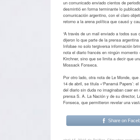
un comunicado enviado cientos de periodi
desmintió en forma terminante lo publicado
comunicación argentino, con el claro objet
retorno a la arena política que causó y cau
“A través de un mail enviado a todos sus
dijeron lo que parte de la prensa argentin
Infobae no solo tergiversa información br
nota el diario francés en ningún momento «
Kirchner, sino que se limita a decir que u
Mossack Fonseca.
Por otro lado, otra nota de Le Monde, que a
14 de abril, se titula «‘Panamá Papers’: el
del diario sin duda no imaginaban caer en
prensa S. A. La Nación y de su director,
Fonseca, que permitieron revelar una vasta
Share on Face
abril 15, 2016
de
Política
. Etiquetas:
comunic