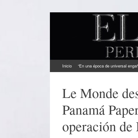
EL SINDICAL
Periodismo Inteligente
Ir
Inicio
“En una época de universal engaño
al
contenido
Le Monde des
Panamá Paper
operación de 