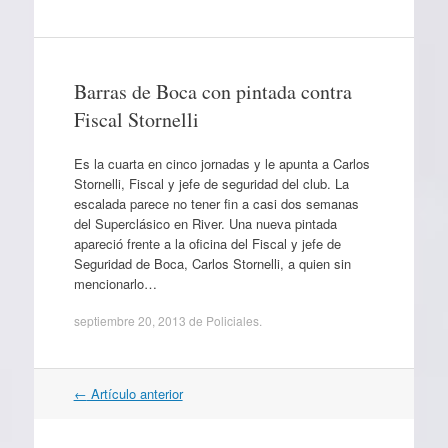
Barras de Boca con pintada contra
Fiscal Stornelli
Es la cuarta en cinco jornadas y le apunta a Carlos
Stornelli, Fiscal y jefe de seguridad del club. La
escalada parece no tener fin a casi dos semanas
del Superclásico en River. Una nueva pintada
apareció frente a la oficina del Fiscal y jefe de
Seguridad de Boca, Carlos Stornelli, a quien sin
mencionarlo…
septiembre 20, 2013
de
Policiales
.
Navegación
←
Artículo anterior
por
artículos