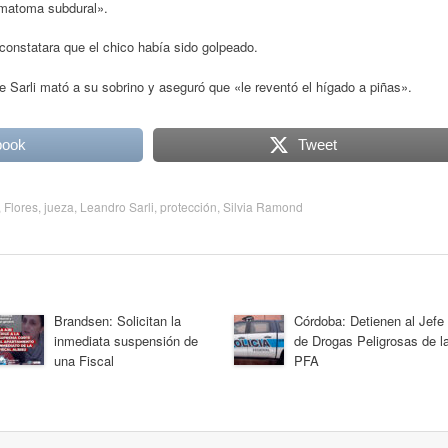
ematoma subdural».
 constatara que el chico había sido golpeado.
e Sarli mató a su sobrino y aseguró que «le reventó el hígado a piñas».
book
Tweet
,
Flores
,
jueza
,
Leandro Sarli
,
protección
,
Silvia Ramond
Brandsen: Solicitan la
Córdoba: Detienen al Jefe
inmediata suspensión de
de Drogas Peligrosas de l
una Fiscal
PFA