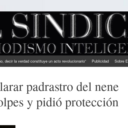
, decir la verdad constituye un acto revolucionario”
Publicidad
Sobre E
larar padrastro del nene
olpes y pidió protección