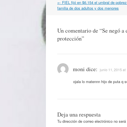
Navegación
←
FIEL fijó en $6.154 el umbral de pobre
por
familia de dos adultos y dos menores
artículos
Un comentario de “
Se negó a 
protección
”
moni
dice:
junio 11, 2015 at
ojala lo matennn hijo de puta q s
Deja una respuesta
Tu dirección de correo electrónico no será