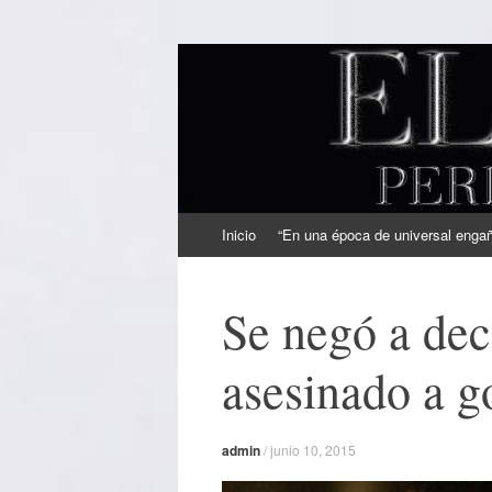
EL SINDICAL
Periodismo Inteligente
Ir
Inicio
“En una época de universal engaño
al
contenido
Se negó a dec
asesinado a g
admin
/
junio 10, 2015