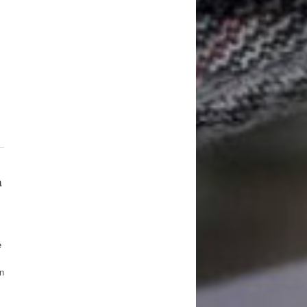
a
e
en