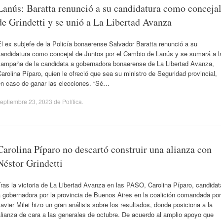
Lanús: Baratta renunció a su candidatura como conceja
de Grindetti y se unió a La Libertad Avanza
l ex subjefe de la Policía bonaerense Salvador Baratta renunció a su
candidatura como concejal de Juntos por el Cambio de Lanús y se sumará a l
campaña de la candidata a gobernadora bonaerense de La Libertad Avanza,
arolina Píparo, quien le ofreció que sea su ministro de Seguridad provincial,
en caso de ganar las elecciones. “Sé…
eptiembre 23, 2023
de
Política
.
Carolina Píparo no descartó construir una alianza con
Néstor Grindetti
ras la victoria de La Libertad Avanza en las PASO, Carolina Píparo, candidat
 gobernadora por la provincia de Buenos Aires en la coalición comandada por
avier Milei hizo un gran análisis sobre los resultados, donde posiciona a la
lianza de cara a las generales de octubre. De acuerdo al amplio apoyo que