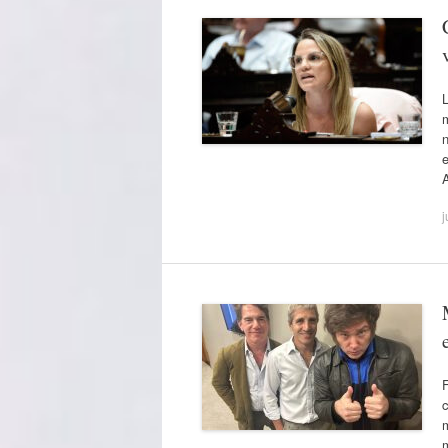
L
m
n
e
j
F