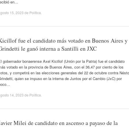
recibió en…
gosto 15, 2023
de
Política
.
Kicillof fue el candidato más votado en Buenos Aires y
Grindetti le ganó interna a Santilli en JXC
l gobernador bonaerense Axel Kicillof (Unión por la Patria) fue el candidato
ás votado en la provincia de Buenos Aires, con el 36,47 por ciento de los
otos, y competirá en las elecciones generales del 22 de octubre contra Nésto
rindetti, quien se impuso en la interna de Juntos por el Cambio (JxC) por
poco…
gosto 14, 2023
de
Política
.
Javier Milei de candidato en ascenso a payaso de la