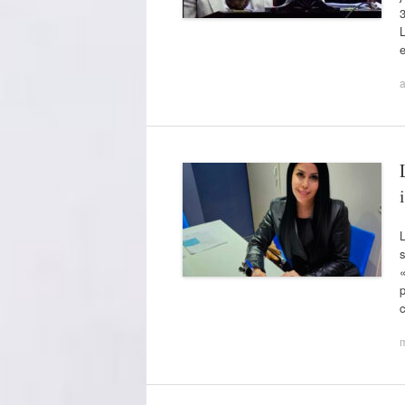
3
L
e
a
L
s
«
p