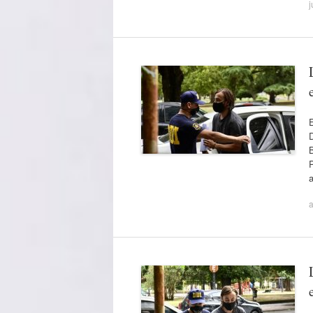
j
E
D
B
a