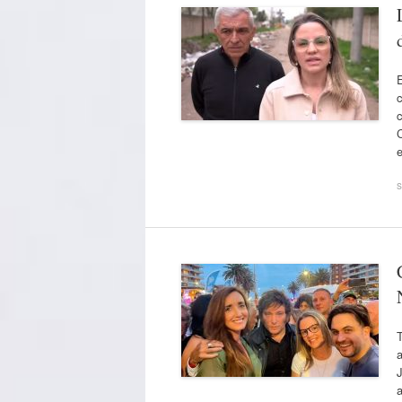
E
C
s
T
a
J
a