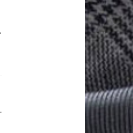
l
a
a