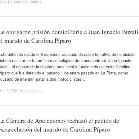
unio 15, 2021
de
Editorial
.
Le otorgaron prisión domiciliaria a Juan Ignacio Buzali
el marido de Carolina Píparo
stá detenido desde el 8 de enero, acusado de doble tentativa de homicidio.
eberá realizar un tratamiento psicológico de manera virtual. Juan Ignacio
uzali, el esposo de la diputada provincial y funcionaria platense Carolina
Píparo que fue detenido el pasado 1 de enero pasado en La Plata, como
acusado de intentar matar a dos motociclistas…
bril 9, 2021
de
Judiciales
.
La Cámara de Apelaciones rechazó el pedido de
excarcelación del marido de Carolina Píparo