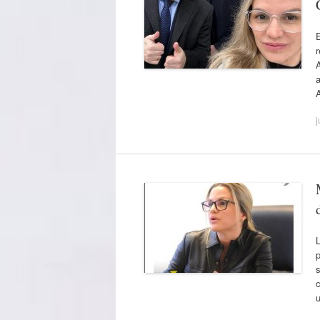
E
r
j
p
s
c