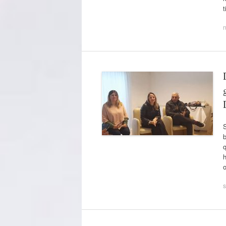
t
S
b
q
h
s