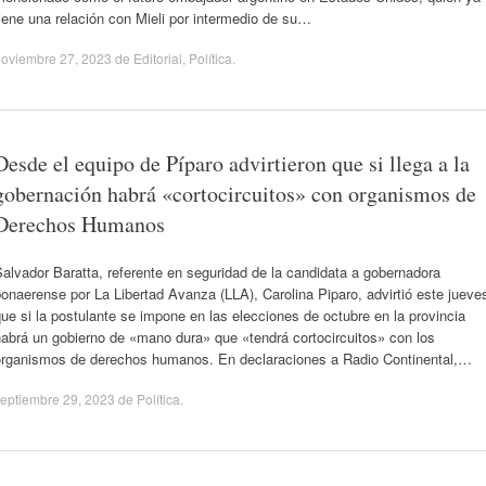
iene una relación con Mieli por intermedio de su…
noviembre 27, 2023
de
Editorial
,
Política
.
Desde el equipo de Píparo advirtieron que si llega a la
gobernación habrá «cortocircuitos» con organismos de
Derechos Humanos
alvador Baratta, referente en seguridad de la candidata a gobernadora
onaerense por La Libertad Avanza (LLA), Carolina Piparo, advirtió este jueve
ue si la postulante se impone en las elecciones de octubre en la provincia
abrá un gobierno de «mano dura» que «tendrá cortocircuitos» con los
organismos de derechos humanos. En declaraciones a Radio Continental,…
eptiembre 29, 2023
de
Política
.