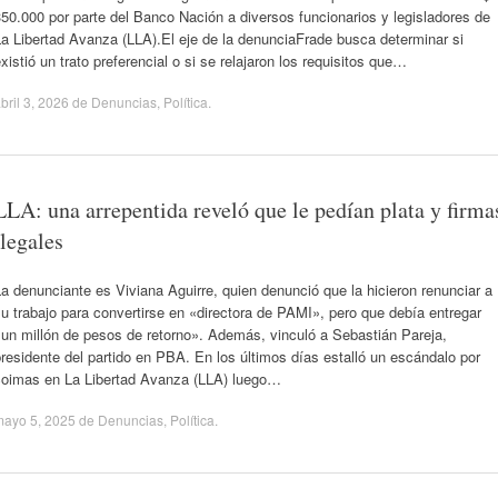
50.000 por parte del Banco Nación a diversos funcionarios y legisladores de
a Libertad Avanza (LLA).El eje de la denunciaFrade busca determinar si
xistió un trato preferencial o si se relajaron los requisitos que…
bril 3, 2026
de
Denuncias
,
Política
.
LLA: una arrepentida reveló que le pedían plata y firma
ilegales
a denunciante es Viviana Aguirre, quien denunció que la hicieron renunciar a
u trabajo para convertirse en «directora de PAMI», pero que debía entregar
un millón de pesos de retorno». Además, vinculó a Sebastián Pareja,
residente del partido en PBA. En los últimos días estalló un escándalo por
coimas en La Libertad Avanza (LLA) luego…
mayo 5, 2025
de
Denuncias
,
Política
.