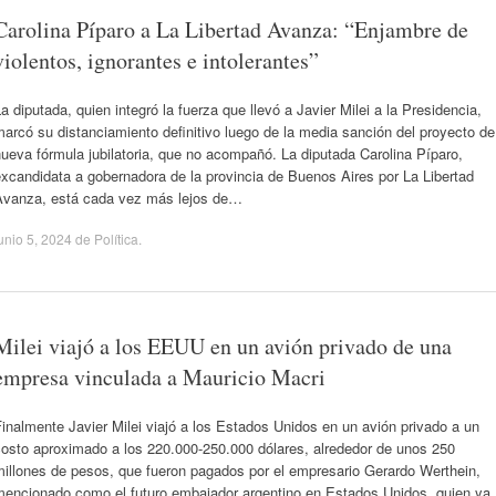
Carolina Píparo a La Libertad Avanza: “Enjambre de
violentos, ignorantes e intolerantes”
a diputada, quien integró la fuerza que llevó a Javier Milei a la Presidencia,
arcó su distanciamiento definitivo luego de la media sanción del proyecto de
ueva fórmula jubilatoria, que no acompañó. La diputada Carolina Píparo,
xcandidata a gobernadora de la provincia de Buenos Aires por La Libertad
Avanza, está cada vez más lejos de…
unio 5, 2024
de
Política
.
Milei viajó a los EEUU en un avión privado de una
empresa vinculada a Mauricio Macri
inalmente Javier Milei viajó a los Estados Unidos en un avión privado a un
costo aproximado a los 220.000-250.000 dólares, alrededor de unos 250
millones de pesos, que fueron pagados por el empresario Gerardo Werthein,
mencionado como el futuro embajador argentino en Estados Unidos, quien ya