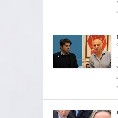
a
E
m
v
G
a