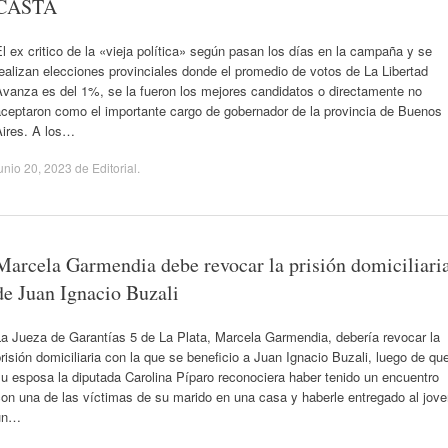
CASTA
l ex critico de la «vieja política» según pasan los días en la campaña y se
ealizan elecciones provinciales donde el promedio de votos de La Libertad
Avanza es del 1%, se la fueron los mejores candidatos o directamente no
aceptaron como el importante cargo de gobernador de la provincia de Buenos
Aires. A los…
unio 20, 2023
de
Editorial
.
Marcela Garmendia debe revocar la prisión domiciliari
de Juan Ignacio Buzali
La Jueza de Garantías 5 de La Plata, Marcela Garmendia, debería revocar la
risión domiciliaria con la que se beneficio a Juan Ignacio Buzali, luego de qu
u esposa la diputada Carolina Píparo reconociera haber tenido un encuentro
on una de las víctimas de su marido en una casa y haberle entregado al jov
un…