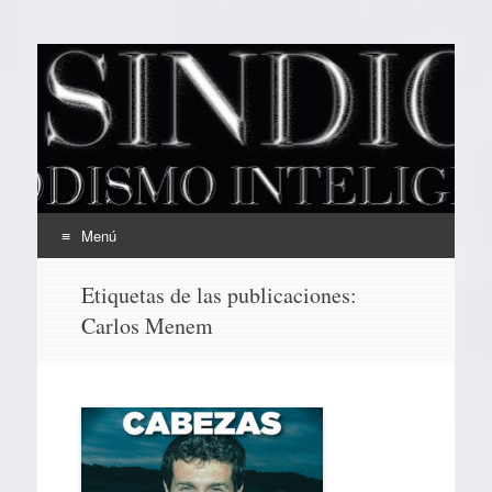
EL SINDICAL
Periodismo Inteligente
Menú
Ir
Etiquetas de las publicaciones:
al
Carlos Menem
contenido