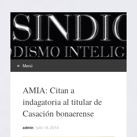
EL SINDICAL
Periodismo Inteligente
Menú
Ir
al
AMIA: Citan a
contenido
indagatoria al titular de
Casación bonaerense
admin
/
julio 16, 2014