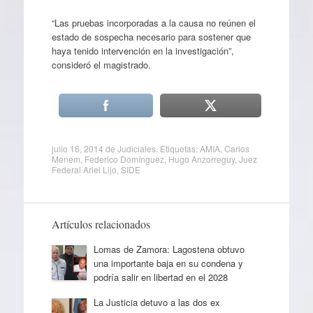
“Las pruebas incorporadas a la causa no reúnen el
estado de sospecha necesario para sostener que
haya tenido intervención en la investigación”,
consideró el magistrado.
julio 16, 2014
de
Judiciales
. Etiquetas:
AMIA
,
Carlos
Menem
,
Federico Domínguez
,
Hugo Anzorreguy
,
Juez
Federal Ariel Lijo
,
SIDE
Artículos relacionados
Lomas de Zamora: Lagostena obtuvo
una importante baja en su condena y
podría salir en libertad en el 2028
La Justicia detuvo a las dos ex