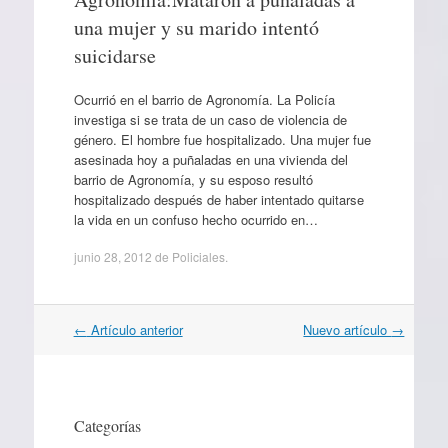
una mujer y su marido intentó
suicidarse
Ocurrió en el barrio de Agronomía. La Policía
investiga si se trata de un caso de violencia de
género. El hombre fue hospitalizado. Una mujer fue
asesinada hoy a puñaladas en una vivienda del
barrio de Agronomía, y su esposo resultó
hospitalizado después de haber intentado quitarse
la vida en un confuso hecho ocurrido en…
junio 28, 2012
de
Policiales
.
Navegación
←
Artículo anterior
Nuevo artículo
→
por
artículos
Categorías