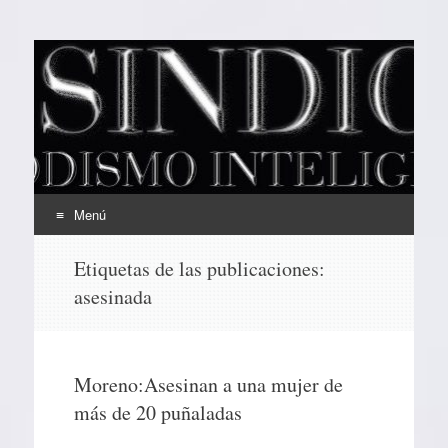
EL SINDICAL
Periodismo Inteligente
Menú
Ir
Etiquetas de las publicaciones:
al
asesinada
contenido
Moreno:Asesinan a una mujer de
más de 20 puñaladas