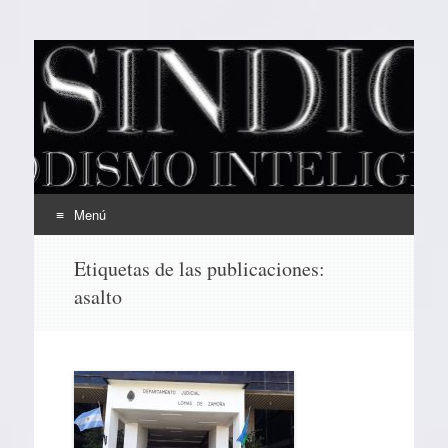
EL SINDICAL
Periodismo Inteligente
Menú
Ir
Etiquetas de las publicaciones:
al
asalto
contenido