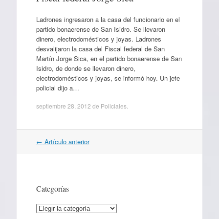
Ladrones ingresaron a la casa del funcionario en el
partido bonaerense de San Isidro. Se llevaron
dinero, electrodomésticos y joyas. Ladrones
desvalijaron la casa del Fiscal federal de San
Martín Jorge Sica, en el partido bonaerense de San
Isidro, de donde se llevaron dinero,
electrodomésticos y joyas, se informó hoy. Un jefe
policial dijo a…
septiembre 28, 2012
de
Policiales
.
Navegación
←
Artículo anterior
por
artículos
Categorías
Categorías