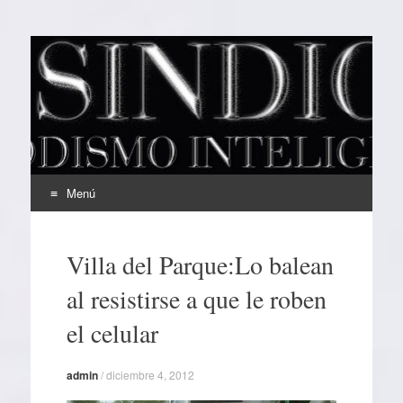
EL SINDICAL
Periodismo Inteligente
Menú
Ir
al
Villa del Parque:Lo balean
contenido
al resistirse a que le roben
el celular
admin
/
diciembre 4, 2012