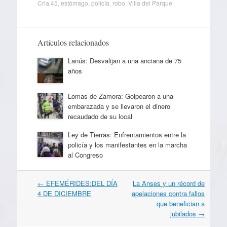
Cria.45
,
estómago
,
policía
,
robo
,
Villa del Parque
Artículos relacionados
Lanús: Desvalijan a una anciana de 75
años
Lomas de Zamora: Golpearon a una
embarazada y se llevaron el dinero
recaudado de su local
Ley de Tierras: Enfrentamientos entre la
policía y los manifestantes en la marcha
al Congreso
Navegación
←
EFEMÉRIDES:DEL DÍA
La Anses y un récord de
por
4 DE DICIEMBRE
apelaciones contra fallos
artículos
que benefician a
jubilados
→