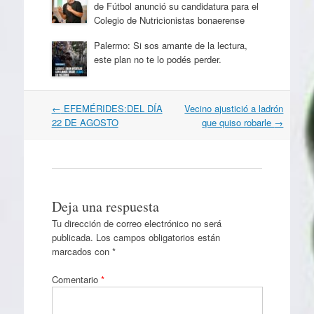
de Fútbol anunció su candidatura para el
Colegio de Nutricionistas bonaerense
Palermo: Si sos amante de la lectura,
este plan no te lo podés perder.
Navegación
←
EFEMÉRIDES:DEL DÍA
Vecino ajustició a ladrón
por
22 DE AGOSTO
que quiso robarle
→
artículos
Deja una respuesta
Tu dirección de correo electrónico no será
publicada.
Los campos obligatorios están
marcados con
*
Comentario
*