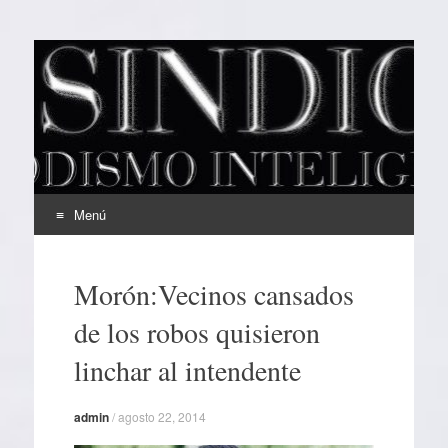
EL SINDICAL
Periodismo Inteligente
Menú
Ir
al
Morón:Vecinos cansados
contenido
de los robos quisieron
linchar al intendente
admin
/
agosto 22, 2014