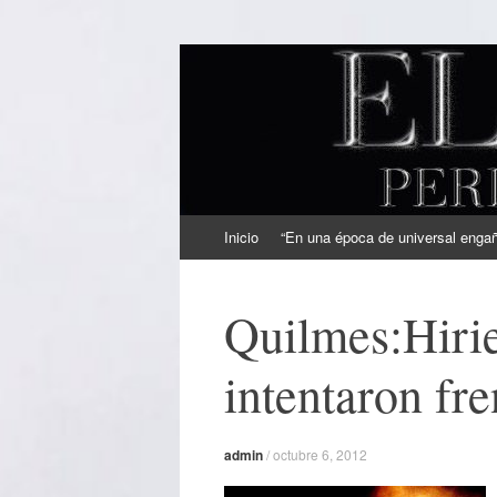
EL SINDICAL
Periodismo Inteligente
Ir
Inicio
“En una época de universal engaño
al
contenido
Quilmes:Hirie
intentaron fr
admin
/
octubre 6, 2012