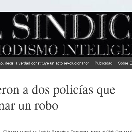
, decir la verdad constituye un acto revolucionario”
Publicidad
Sobre E
ron a dos policías que
enar un robo
El hecho ocurrió en Andrés Baranda y Triunvirato, frente al Club Cervecer