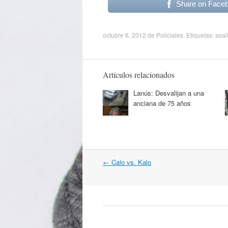
Share on Face
octubre 6, 2012
de
Policiales
. Etiquetas:
asal
Artículos relacionados
Lanús: Desvalijan a una
anciana de 75 años
Navegación
←
Calo vs. Kalo
por
artículos