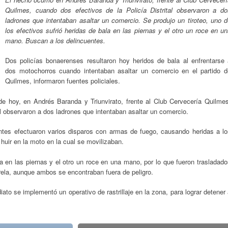
Quilmes, cuando dos efectivos de la Policía Distrital observaron a do
ladrones que intentaban asaltar un comercio. Se produjo un tiroteo, uno d
los efectivos sufrió heridas de bala en las piernas y el otro un roce en u
mano. Buscan a los delincuentes.
Dos policías bonaerenses resultaron hoy heridos de bala al enfrentarse 
dos motochorros cuando intentaban asaltar un comercio en el partido d
Quilmes, informaron fuentes policiales.
de hoy, en Andrés Baranda y Triunvirato, frente al Club Cervecería Quilmes
al observaron a dos ladrones que intentaban asaltar un comercio.
uentes efectuaron varios disparos con armas de fuego, causando heridas a l
 huir en la moto en la cual se movilizaban.
la en las piernas y el otro un roce en una mano, por lo que fueron trasladad
arela, aunque ambos se encontraban fuera de peligro.
ato se implementó un operativo de rastrillaje en la zona, para lograr detener