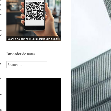
s
e
na
a
e
,
Buscador de notas
Search
os
os
 a