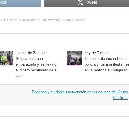
book
Tweet
to
,
Cervecería
,
heridas
,
policía distrital
,
Quilmes
,
tiroteo
Lomas de Zamora:
Ley de Tierras:
Golpearon a una
Enfrentamientos entre la
embarazada y se llevaron
policía y los manifestante
el dinero recaudado de su
en la marcha al Congreso
local
Recondo y su doble intervención en las causas del Grupo
Clarín
→