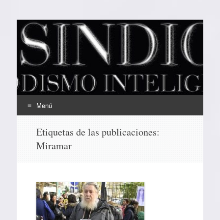
EL SINDICAL
Periodismo Inteligente
Menú
Ir
Etiquetas de las publicaciones:
al
Miramar
contenido