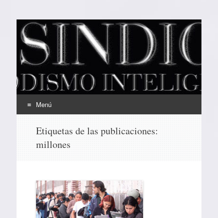
EL SINDICAL
Periodismo Inteligente
Menú
Ir
Etiquetas de las publicaciones:
al
millones
contenido