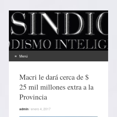
EL SINDICAL
Periodismo Inteligente
Menú
Ir
al
Macri le dará cerca de $
contenido
25 mil millones extra a la
Provincia
admin
/
enero 4, 2017