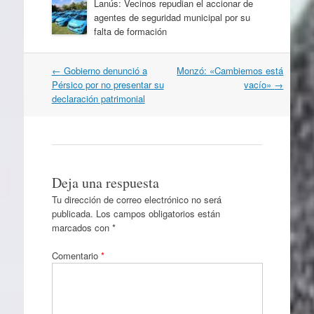
Lanús: Vecinos repudian el accionar de
agentes de seguridad municipal por su
falta de formación
Navegación
←
Gobierno denunció a
Monzó: «Cambiemos está
por
Pérsico por no presentar su
vacío»
→
artículos
declaración patrimonial
Deja una respuesta
Tu dirección de correo electrónico no será
publicada.
Los campos obligatorios están
marcados con
*
Comentario
*