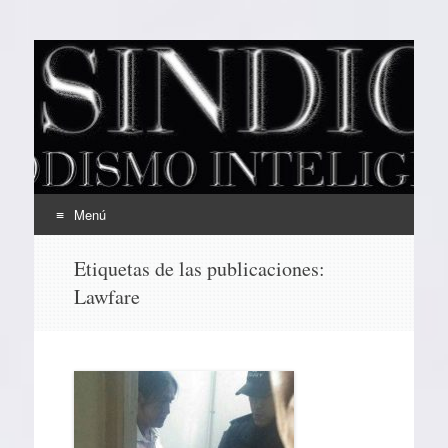
EL SINDICAL
Periodismo Inteligente
Menú
Ir
Etiquetas de las publicaciones:
al
Lawfare
contenido