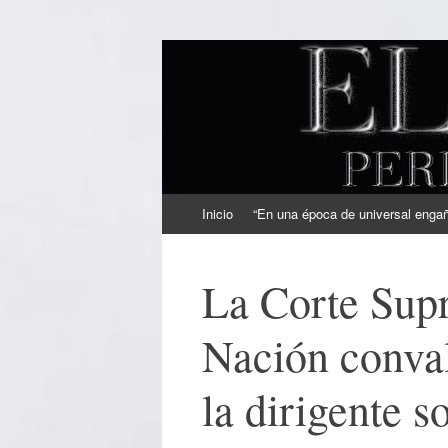
EL SINDICAL
Periodismo Inteligente
Ir
Inicio
“En una época de universal engaño
al
contenido
La Corte Supr
Nación conval
la dirigente s