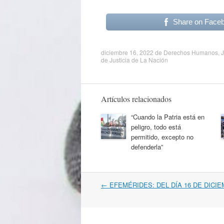
Share on Face
diciembre 16, 2022
de
Derechos Humanos
,
J
de Justicia de La Nación
Artículos relacionados
“Cuando la Patria está en
peligro, todo está
permitido, excepto no
defenderla”
Navegación
←
EFEMÉRIDES: DEL DÍA 16 DE DICI
por
artículos