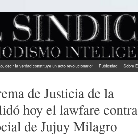
, decir la verdad constituye un acto revolucionario”
Publicidad
Sobre E
ema de Justicia de la
idó hoy el lawfare contra
ocial de Jujuy Milagro