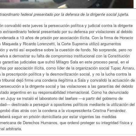
raordinario federal presentado por la defensa de la dirigente social jujeña.
 convalidó este jueves la persecución política y judicial contra la dirigente
o extraordinario federal presentado por su defensa por violaciones al debido
ondenada a 13 años de prisión por asociación ilícita. Con la firma de Horacio
s Maqueda y Ricardo Lorenzetti, la Corte Suprema utilizó argumentos
ión y evitó así expedirse sobre la cuestión de fondo. No sorprende, pero no
elva a demostrar su falta de compromiso institucional con la Constitución
 garantías judiciales que sufrió Milagro Sala en este proceso penal, en el
ños por asociación ilícita, como líder de la organización social Tupac Amaru,
la proscripción política y la desmovilización social, y no la lucha contra la
 tribunal dejó firme una condena ilegítima a Sala y convalidó la actuación de
persecución a la dirigente social y las violaciones a las garantías del debido
tado argentino en su responsabilidad internacional. Como ha denunciado
en Jujuy se instaló el laboratorio del lawfare —a partir del gobierno de
dad— destinado a perseguir a opositores políticos mediante la utilización del
robó días atrás con la condena a la vicepresidenta Cristina Fernández.
eberá seguir en prisión domiciliaria por estar vigentes las medidas
ramericana de Derechos Humanos, que ordenó proteger su integridad física y
al arbitraria.