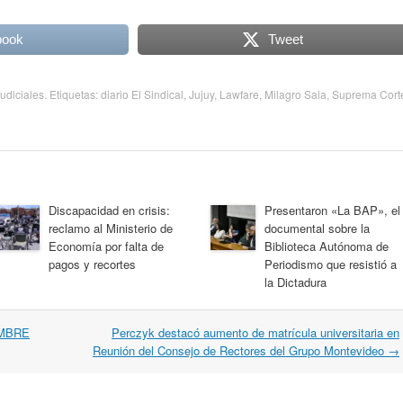
book
Tweet
udiciales
. Etiquetas:
diario El Sindical
,
Jujuy
,
Lawfare
,
Milagro Sala
,
Suprema Cort
Discapacidad en crisis:
Presentaron «La BAP», el
reclamo al Ministerio de
documental sobre la
Economía por falta de
Biblioteca Autónoma de
pagos y recortes
Periodismo que resistió a
la Dictadura
EMBRE
Perczyk destacó aumento de matrícula universitaria en
Reunión del Consejo de Rectores del Grupo Montevideo
→