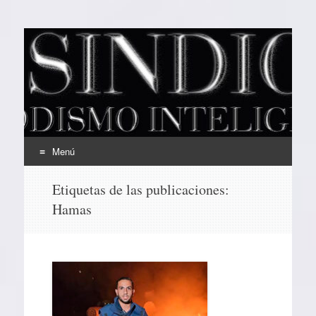
EL SINDICAL
Periodismo Inteligente
Menú
Ir
Etiquetas de las publicaciones:
al
Hamas
contenido