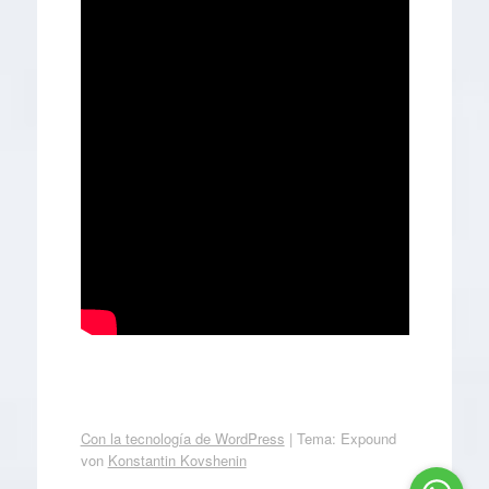
Con la tecnología de WordPress
|
Tema: Expound
von
Konstantin Kovshenin