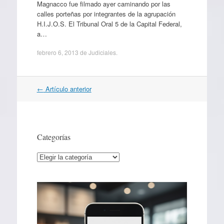
Magnacco fue filmado ayer caminando por las
calles porteñas por integrantes de la agrupación
H.I.J.O.S. El Tribunal Oral 5 de la Capital Federal,
a…
febrero 6, 2013
de
Judiciales
.
Navegación
←
Artículo anterior
por
artículos
Categorías
Categorías