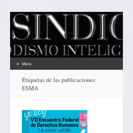
EL SINDICAL
Periodismo Inteligente
Menú
Ir
Etiquetas de las publicaciones:
al
ESMA
contenido