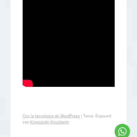
Con la tecnología de WordPress
|
Tema: Expound
von
Konstantin Kovshenin