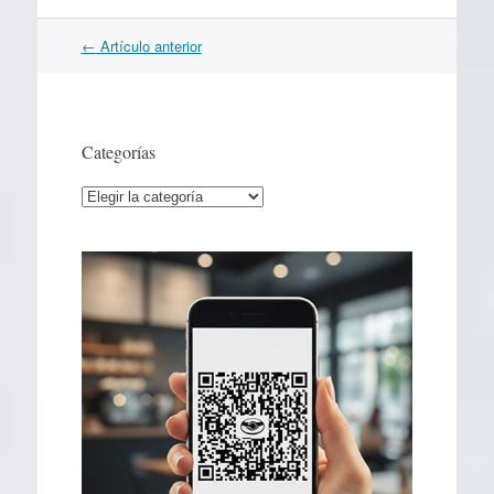
Navegación
←
Artículo anterior
por
artículos
Categorías
Categorías