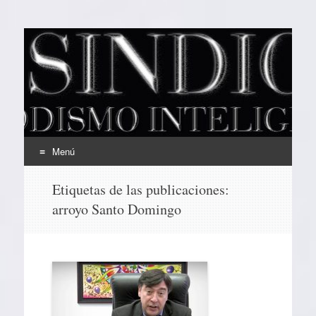
EL SINDICAL
Periodismo Inteligente
Menú
Ir
Etiquetas de las publicaciones:
al
arroyo Santo Domingo
contenido