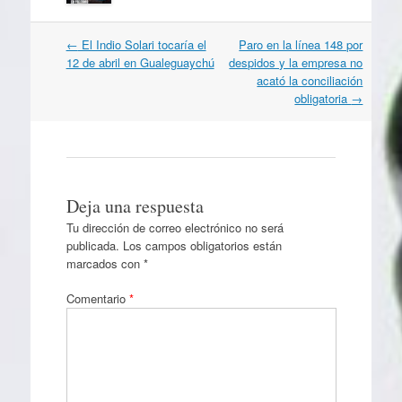
Navegación
←
El Indio Solari tocaría el
Paro en la línea 148 por
por
12 de abril en Gualeguaychú
despidos y la empresa no
artículos
acató la conciliación
obligatoria
→
Deja una respuesta
Tu dirección de correo electrónico no será
publicada.
Los campos obligatorios están
marcados con
*
Comentario
*