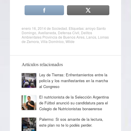
enero 16, 2014
de
Sociedad
. Etiquetas:
arroyo Santo
Domingo
,
Avellaneda
,
Defensa Civil
,
Delitos
Ambientales Provincia de Buenos Aires
,
Lanús
,
Lomas
de Zamora
,
Villa Domínico
,
Wilde
Artículos relacionados
Ley de Tierras: Enfrentamientos entre la
policía y los manifestantes en la marcha
al Congreso
El nutricionista de la Selección Argentina
de Fútbol anunció su candidatura para el
Colegio de Nutricionistas bonaerense
Palermo: Si sos amante de la lectura,
este plan no te lo podés perder.