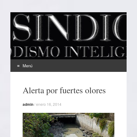
EL SINDICAL
Periodismo Inteligente
Menú
Ir
al
Alerta por fuertes olores
contenido
admin
/
enero 16, 2014