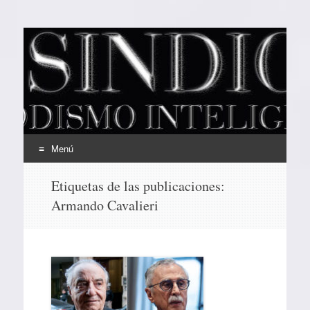
EL SINDICAL
Periodismo Inteligente
Menú
Ir
Etiquetas de las publicaciones:
al
Armando Cavalieri
contenido