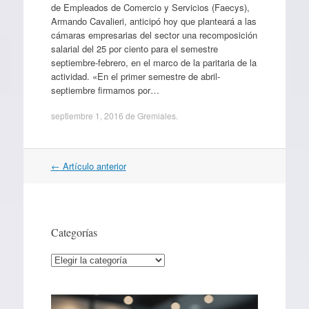
de Empleados de Comercio y Servicios (Faecys),
Armando Cavalieri, anticipó hoy que planteará a las
cámaras empresarias del sector una recomposición
salarial del 25 por ciento para el semestre
septiembre-febrero, en el marco de la paritaria de la
actividad. «En el primer semestre de abril-
septiembre firmamos por…
septiembre 1, 2016
de
Gremiales
.
Navegación
←
Artículo anterior
por
artículos
Categorías
Categorías