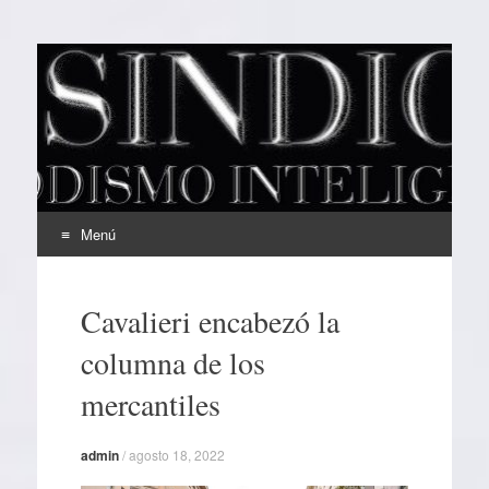
EL SINDICAL
Periodismo Inteligente
Menú
Ir
al
Cavalieri encabezó la
contenido
columna de los
mercantiles
admin
/
agosto 18, 2022