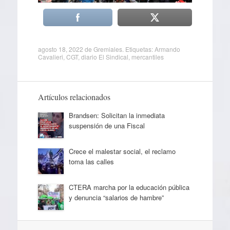
agosto 18, 2022
de
Gremiales
. Etiquetas:
Armando
Cavalieri
,
CGT
,
diario El Sindical
,
mercantiles
Artículos relacionados
Brandsen: Solicitan la inmediata
suspensión de una Fiscal
Crece el malestar social, el reclamo
toma las calles
CTERA marcha por la educación pública
y denuncia “salarios de hambre”