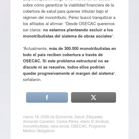
sobre cómo garantizar la viabilidad financiera de la
cobertura de salud para quienes tributan bajo el
régimen del monotributo. Pérez buscó tranquilizar a
los afiliados al afirmar: “Desde OSECAC queremos
ser claros:
no estamos planteando excluir a los
monotributistas del sistema de obras sociales
”.
“Actualmente,
más de 300.000 monotributistas en
todo el país reciben cobertura a través de
OSECAC. Si este problema estructural no se
discute ni se resuelve, todos ellos podrían
quedar progresivamente al margen del sistema
”,
señalaron.
marzo 18, 2026
de
Economía
,
Salud
. Etiquetas:
Armando Cavalieri
,
Carlos Pérez
,
diario El Sindical
,
monotributistas
,
obra social
,
OSECAC
,
Programa
Médico Obligatorio