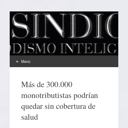
EL SINDICAL
Periodismo Inteligente
Menú
Ir
al
Más de 300.000
contenido
monotributistas podrían
quedar sin cobertura de
salud