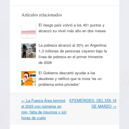
Artículos relacionados
El riesgo país volvió a los 451 puntos y
alcanzó su nivel más alto en dos meses
La pobreza alcanzó al 30% en Argentina:
1,3 millones de personas cayeron bajo la
línea de pobreza en el primer trimestre
de 2026
El Gobierno descartó ayudar a los
deudores y ratificó que la mora “es un
problema entre privados”
Navegación
←
La Fuerza Área terminó
EFEMÉRIDES: DEL DÍA 19
por
el 2025 con números en
DE MARZO
→
artículos
rojo, falta de insumos y sin
horas de vuelo