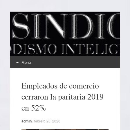
EL SINDICAL
Periodismo Inteligente
Menú
Ir
al
Empleados de comercio
contenido
cerraron la paritaria 2019
en 52%
admin
/
febrero 28, 2020