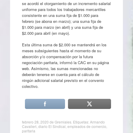
se acordó el otorgamiento de un incremento salarial
uniforme para todos los trabajadores mercantiles
consistente en una suma fija de $1.000 para
febrero (se abona en marzo); una suma fija de
$1.000 para marzo (en abril) y una suma fija de
$2.000 para abril (en mayo).
Esta última suma de $2.000 se mantendrá en los
meses subsiguientes hasta el momento de su
absorción y/o compensación por la futura
negociación paritaria, informó la CAC en su página
web. Asimismo, las sumas mencionadas no
deberán tenerse en cuenta para el cálculo de
ningún adicional salarial previsto en el convenio
colectivo.
febrero 28, 2020
de
Gremiales
. Etiquetas:
Armando
Cavalieri
,
diario El Sindical
,
empleados de comercio
,
paritaria