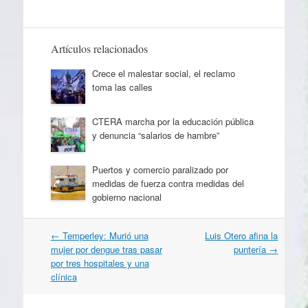
Artículos relacionados
Crece el malestar social, el reclamo
toma las calles
CTERA marcha por la educación pública
y denuncia “salarios de hambre”
Puertos y comercio paralizado por
medidas de fuerza contra medidas del
gobierno nacional
Navegación
←
Temperley: Murió una
Luis Otero afina la
por
mujer por dengue tras pasar
puntería
→
artículos
por tres hospitales y una
clínica